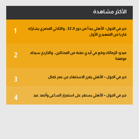
سعودي في الجول
الأكثر مشاهدة
الدوري الإنجليزي
خبر في الجول - الأهلي يبدأ من دور الـ 32.. والثلاثي المصري يشارك
1
الدوري الإسباني
قاريا من التمهيدي الأول
دوري أبطال أوروبا
ميدو: الزمالك وقع في أيدي حفنة من المحتالين.. والتاريخ سيخلد
2
القسم الثاني
موقفنا
رياضات أخرى
خبر في الجول – الأهلي يقرر الاستنغاء عن عمر كمال
3
أمم إفريقيا
كرة السلة الأمريكية
خبر في الجول – الأهلي يستقر على استمرار الساعي وأحمد عيد
4
كرة سلة
كرة يد
كرة طائرة