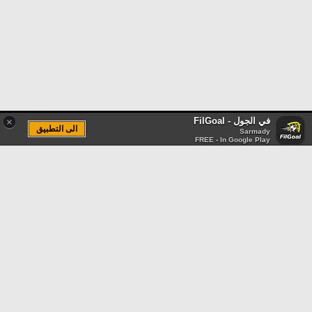
في الجول - FilGoal
×
الى التطبيق
Sarmady
FREE - In Google Play