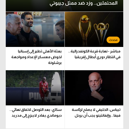
المحتملين.. وزد ضد ممثل جيبوتي
الدوري السعودي للمحترفين
دوري أبطال أوروبا
دوري أبطال إفريقيا
كل البطولات
مباشر - نهاية قرعة الكونفدرالية..
بعثة الأهلي تطير إلى إسبانيا
في انتظار دوري أبطال إفريقيا
لخوض معسكر الإعداد ومواجهة
برشلونة
أقسام
الكرة المصرية
الدوري المصري
الكرة الأوروبية
تيباس: الخليفي لا يصلح لرئاسة
سكاي: بعد التوصل لاتفاق نهائي..
الكرة الإفريقية
فيفا.. وإنفانتينو يجب أن يرحل
ديوماندي يغادر لايبزج إلى مدريد
منتخب مصر