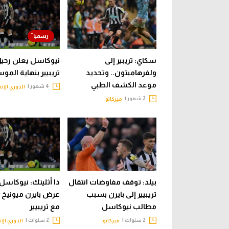
سكاي: تريبير إلى
نيوكاسل يعلن رحيل
ولفرهامبتون.. وتحديد
تريبيير بنهاية المو
موعد الكشف الطبي
4 شهور |
الدوري الإن
2 شهور |
ميركاتو
بيلد: توقف مفاوضات انتقال
ذا أثليتك: نيوكاس
تريبيير إلى بايرن بسبب
عرض بايرن ميونيخ ل
مطالب نيوكاسل
مع تريبيير
2 سنوات |
2 سنوات |
ميركاتو
الدوري الإ