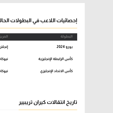
آراء حرة
الدوري ا
ركن الألعاب
دوري أبطا
إحصائيات اللاعب في البطولات الحال
دوري أبطا
البطولة
الفري
كل البطولات
يورو 2024
إنجلترا
كأس الرابطة الإنجليزية
نيوكا
كأس الاتحاد الإنجليزي
نيوكا
تاريخ انتقالات كيران تريبيير