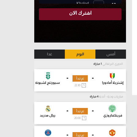
أمس
اليوم
غدا
الدوري البرتغالي
1 مباراة
-
-
لم تبدأ
إشتريلا أمادورا
سبورتنج لشبونة
22:30
مباريات ودية - أندية
4 مباراة
-
-
لم تبدأ
فرينكفاروزي
ريال مدريد
20:00
-
-
لم تبدأ