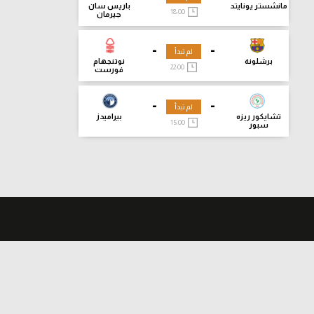
مانشستر يونايتد
باريس سان
18:00
جيرمان
-
-
لم تبدأ
برشلونة
نوتنجهام
22:00
فورست
-
-
لم تبدأ
تشايكور ريزه
بيراميدز
15:00
سبور