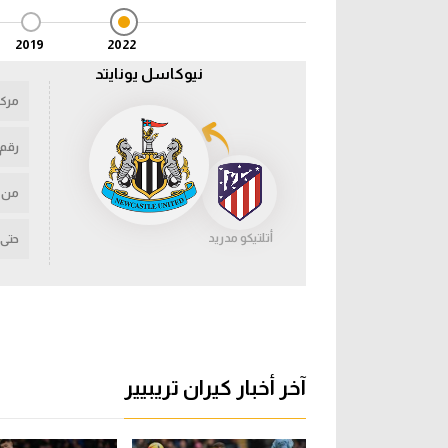
2019
2022
نيوكاسل يونايتد
مركز
رقم
من
أتلتيكو مدريد
حتى
آخر أخبار كيران تريبيير