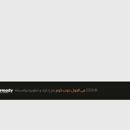
© 2026
فى الجول دوت كوم
يتم إدارته و تطويره
بواسطة