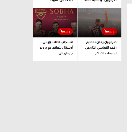
طرابزون.. وغطينا نصف
خاصة من عموتة
قيمة الصفقة
طرابزون يعلن تحطيم
استجاب لطلب رايس..
رقمه القياسي التاريخي
أرسنال يتعاقد مع برونو
لمبيعات التذاكر
جيماريش
الموسمية