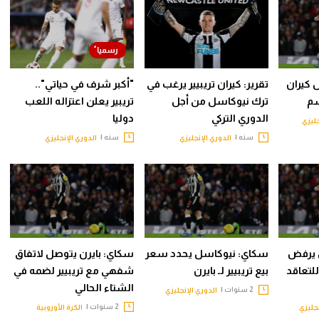
 كيران
تقرير: كيران تريبيير يرغب في
"أكبر شرف في حياتي"..
سم
ترك نيوكاسل من أجل
تريبير يعلن اعتزاله اللعب
الدوري التركي
دوليا
جليزي
سنه |
سنه |
الدوري الإنجليزي
الدوري الإنجليزي
ل يرفض
سكاي: نيوكاسل يحدد سعر
سكاي: بايرن يتوصل لاتفاق
لتعاقد
بيع تريبيير لـ بايرن
شفهي مع تريبيير لضمه في
الشتاء الحالي
2 سنوات |
الدوري الإنجليزي
2 سنوات |
نجليزي
الكرة الأوروبية