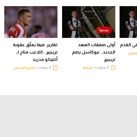
في القدم
أولى صفقات العهد
تقارير: فيفا يعلّق عقوبة
الجديد.. نيوكاسل يضم
تريبيير.. اللاعب متاح لـ
نجليزي
تريبيير
أتليتكو مدريد
4 سنوات |
5 سنوات |
ميركاتو
الدوري الإسباني