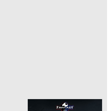
أتلتيكو مدريد
مدافع
مركز
23
رقم
7/8/2019
من
12/31/2021
توتنام هوتسبر
حتى