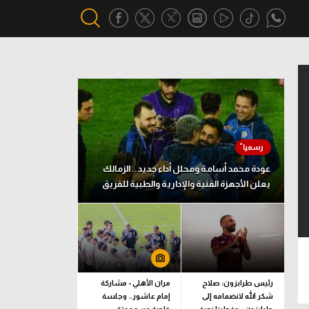
أقسام خاصة
Gamers
يكية
ميركاتو
تحقيق في الجول
عودة محمد أسامة ومحلل أداء جديد.. الزمالك
يعلن الأجهزة الفنية والإدارية والطبية للفريق
تقرير في الجول
تحليل في الجول
حكايات في الجول
كويز في الجول
رئيس طرابزون: صلاح
مران الأهلي - مشاركة
شكر الله لانضمامه إلى
إمام عاشور.. وجلسة
فيديو في الجول