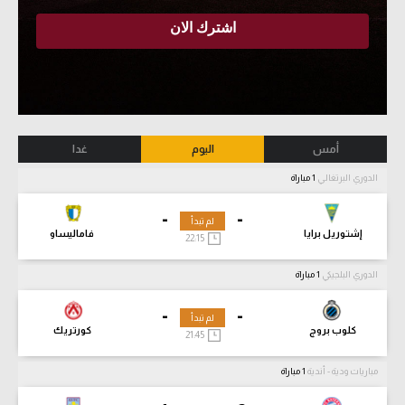
أمس
اليوم
غدا
الدوري البرتغالي
1 مباراة
-
-
لم تبدأ
إشتوريل برايا
فاماليساو
22:15
الدوري البلجيكي
1 مباراة
-
-
لم تبدأ
كلوب بروج
كورتريك
21:45
مباريات ودية - أندية
1 مباراة