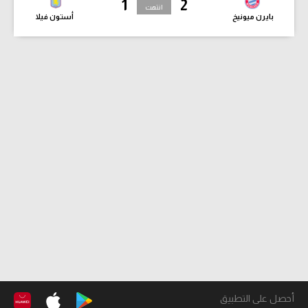
1
2
انتهت
بايرن ميونيخ
أستون فيلا
أحصل على التطبيق