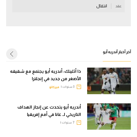
انتقال
عقد
سعودي في الجول
الدوري الإنجليزي
الدوري الإسباني
دوري أبطال أوروبا
آخر أخبار أندريه أيو
القسم الثاني
رياضات أخرى
ذا أثليتك: أندريه أيو يجتمع مع شقيقه
الأصغر من جديد في إنجلترا
أمم إفريقيا
3 سنوات |
ميركاتو
كرة السلة الأمريكية
كرة سلة
أندريه أيو يتحدث عن إنجاز الهداف
التاريخي لـ غانا في أمم إفريقيا
كرة يد
7 سنوات |
كرة طائرة