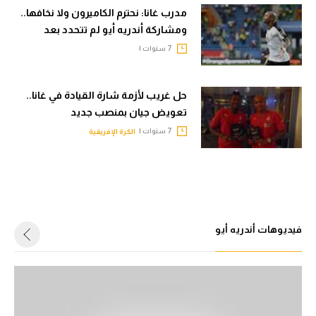
مدرب غانا: نحترم الكاميرون ولا نخافها..
الوطن العربي
ومشاركة أندريه أيو لم تتحدد بعد
في المونديال
7 سنوات |
رياضة نسائية
حل غريب لأزمة شارة القيادة في غانا..
آسيا
تعويض جيان بمنصب جديد
أمريكا
7 سنوات |
الكرة الإفريقية
ركن الألعاب
أقسام خاصة
Gamers
فيديوهات أندريه أيو
ميركاتو
تحقيق في الجول
تقرير في الجول