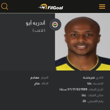
أندريه أيو
( لاعب )
محتوى إخباري
الرئيسية
أخبار
مباريات
ميركاتو
فانتازي في الجول
النادي:
فنربخشة
المركز :
مهاجم
الجنسية:
غانا
الحالة :
متاح
مسابقة التوقعات
تاريخ الميلاد:
17/02/1989 (37 سنة)
مكان الميلاد :
غانا
فيديوهات
رقم القميص :
20
عدسات