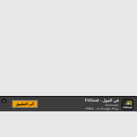
في الجول - FilGoal
×
الى التطبيق
Sarmady
FREE - In Google Play