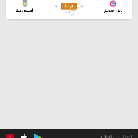
-
-
لم تبدأ
بايرن ميونيخ
أستون فيلا
13:00
أحصل على التطبيق