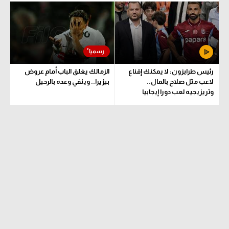
تحليل في الجول
حكايات في الجول
كويز في الجول
رئيس طرابزون: لا يمكنك إقناع
الزمالك يغلق الباب أمام عروض
فيديو في الجول
لاعب مثل صلاح بالمال..
بيزيرا.. وينفي وعده بالرحيل
وتريزيجيه لعب دورا إيجابيا