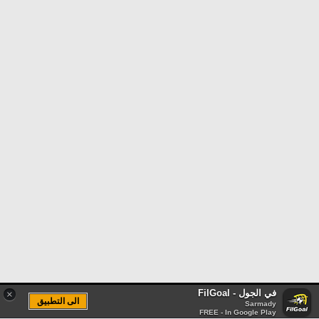
في الجول - FilGoal
×
الى التطبيق
Sarmady
FREE - In Google Play