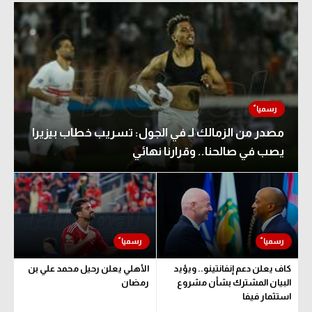
الوطن العربي
في المونديال
رياضة نسائية
آسيا
أمريكا
مصدر من الزمالك لـ في الجول: تسريب خطاب بيزيرا
يصب في صالحنا.. وقرارنا نهائي
ركن الألعاب
أقسام خاصة
Gamers
ميركاتو
كاف يعلن دعم إنفانتينو.. ويؤيد
الأهلي يعلن رحيل محمد علي بن
تحقيق في الجول
البيان المشترك بشأن مشروع
رمضان
استثمار فيفا
تقرير في الجول