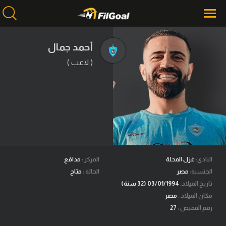
أحمد جمال
( لاعب )
محتوى إخباري
الرئيسية
أخبار
مباريات
ميركاتو
فانتازي في الجول
النادي:
غزل المحلة
المركز :
مدافع
الجنسية:
مصر
الحالة :
متاح
مسابقة التوقعات
تاريخ الميلاد:
03/01/1994 (32 سنة)
مكان الميلاد :
مصر
فيديوهات
رقم القميص :
27
عدسات