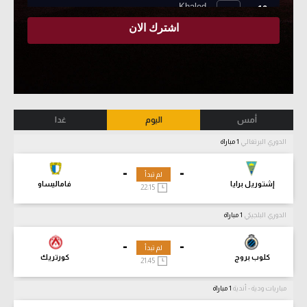
أمس
اليوم
غدا
الدوري البرتغالي
1 مباراة
-
-
لم تبدأ
إشتوريل برايا
فاماليساو
22:15
الدوري البلجيكي
1 مباراة
-
-
لم تبدأ
كلوب بروج
كورتريك
21:45
مباريات ودية - أندية
1 مباراة