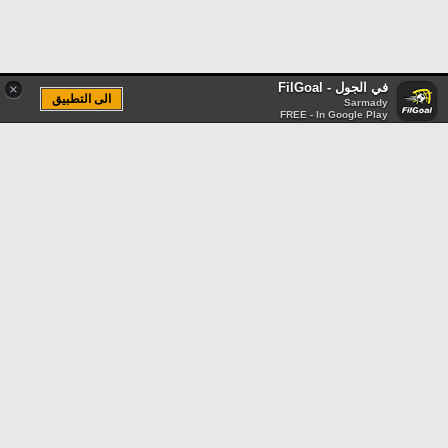
في الجول - FilGoal
×
الى التطبيق
Sarmady
FREE - In Google Play