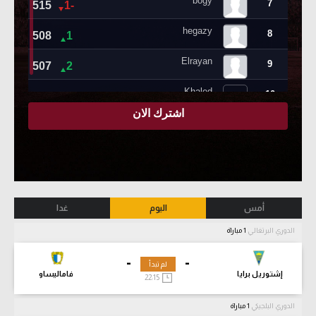
أمس
اليوم
غدا
الدوري البرتغالي
1 مباراة
-
-
لم تبدأ
إشتوريل برايا
فاماليساو
22:15
الدوري البلجيكي
1 مباراة