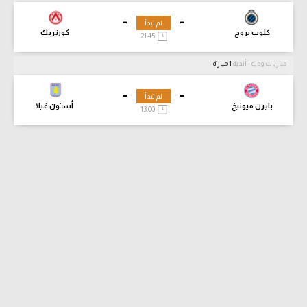
-
-
لم تبدأ
كلوب بروج
كورتريك
21:45
مباريات ودية - أندية
1 مباراة
-
-
لم تبدأ
بايرن ميونيخ
أستون فيلا
13:00