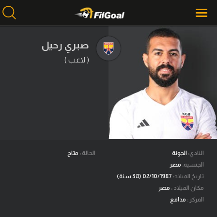
صبري رحيل
( لاعب )
محتوى إخباري
الرئيسية
أخبار
مباريات
ميركاتو
فانتازي في الجول
النادي:
الجونة
الحالة :
متاح
الجنسية:
مصر
مسابقة التوقعات
تاريخ الميلاد:
02/10/1987 (38 سنة)
مكان الميلاد :
مصر
فيديوهات
المركز :
مدافع
عدسات