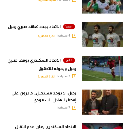
الوطن العربي
في المونديال
الاتحاد يجدد تعاقد صبري رحيل
رياضة نسائية
4 سنوات |
الكرة المصرية
آسيا
أمريكا
الاتحاد السكندري يوقف صبري
ركن الألعاب
رحيل ويحوله للتحقيق
7 سنوات |
الكرة المصرية
أقسام خاصة
Gamers
رحيل: لا يوجد مستحيل.. قادرون على
إقصاء الهلال السعودي
ميركاتو
7 سنوات |
تحقيق في الجول
تقرير في الجول
الاتحاد السكندري يعلن عدم انتقال