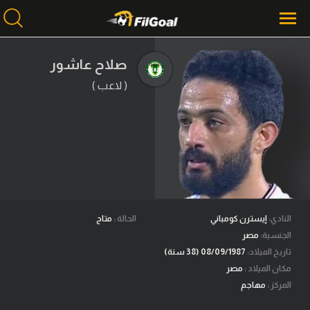
صلاح عاشور
( لاعب )
محتوى إخباري
الرئيسية
أخبار
مباريات
ميركاتو
فانتازي في الجول
النادي:
إيسترن كومباني
الحالة :
متاح
الجنسية:
مصر
مسابقة التوقعات
تاريخ الميلاد:
08/09/1987 (38 سنة)
مكان الميلاد :
مصر
فيديوهات
المركز :
مهاجم
عدسات