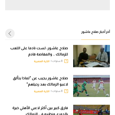
سعودي في الجول
الدوري الإنجليزي
الدوري الإسباني
آخر أخبار صلاح عاشور
دوري أبطال أوروبا
صلاح عاشور: لست نادما على اللعب
القسم الثاني
للزمالك .. والمقاصة قادم‎
رياضات أخرى
8 سنوات |
الكرة المصرية
أمم إفريقيا
صلاح عاشور يجيب عن "لماذا يتألق
كرة السلة الأمريكية
لاعبو الزمالك بعد رحيلهم"
كرة سلة
8 سنوات |
الكرة المصرية
كرة يد
فارق كبير بين أكثر لاعبي الأهلي خبرة
كرة طائرة
بالدوري ونظيره في الزمالك