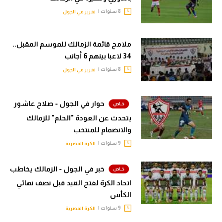
الوطن العربي
8 سنوات |
تقرير في الجول
في المونديال
ملامح قائمة الزمالك للموسم المقبل..
رياضة نسائية
34 لاعبا بينهم 6 أجانب
آسيا
8 سنوات |
تقرير في الجول
أمريكا
حوار في الجول - صلاح عاشور
ركن الألعاب
يتحدث عن العودة "الحلم" للزمالك
والانضمام للمنتخب
أقسام خاصة
9 سنوات |
الكرة المصرية
Gamers
خبر في الجول - الزمالك يخاطب
ميركاتو
اتحاد الكرة لفتح القيد قبل نصف نهائي
الكأس
تحقيق في الجول
9 سنوات |
الكرة المصرية
تقرير في الجول