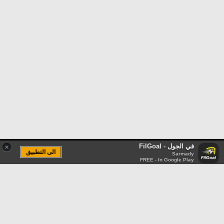
في الجول - FilGoal
×
الى التطبيق
Sarmady
FREE - In Google Play