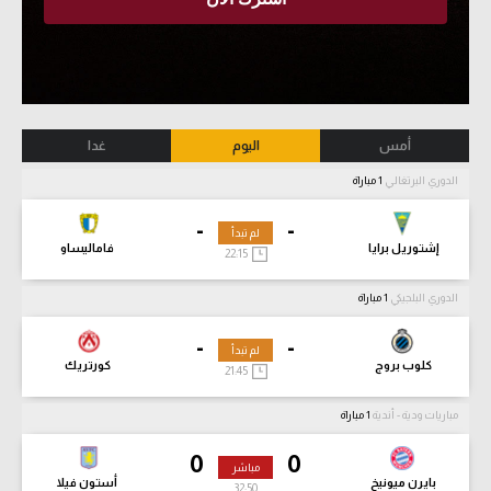
أمس
اليوم
غدا
الدوري البرتغالي
1 مباراة
-
-
لم تبدأ
إشتوريل برايا
فاماليساو
22:15
الدوري البلجيكي
1 مباراة
-
-
لم تبدأ
كلوب بروج
كورتريك
21:45
مباريات ودية - أندية
1 مباراة
0
0
مباشر
بايرن ميونيخ
أستون فيلا
32:51