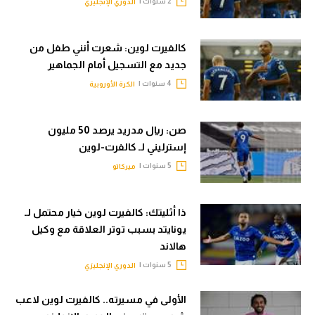
2 سنوات |
الدوري الإنجليزي
تحليل في الجول
حكايات في الجول
كالفيرت لوين: شعرت أنني طفل من
جديد مع التسجيل أمام الجماهير
كويز في الجول
4 سنوات |
الكرة الأوروبية
فيديو في الجول
صن: ريال مدريد يرصد 50 مليون
إسترليني لـ كالفرت-لوين
5 سنوات |
ميركاتو
ذا أثليتك: كالفيرت لوين خيار محتمل لـ
يونايتد بسبب توتر العلاقة مع وكيل
هالاند
5 سنوات |
الدوري الإنجليزي
الأولى في مسيرته.. كالفيرت لوين لاعب