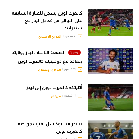
الوطن العربي
كالفرت لوين يسجل للمباراة السابعة
في المونديال
على التوالي في تعادل ليدز مع
سندرلاند
رياضة نسائية
7 شهور |
الدوري الإنجليزي
آسيا
الصفقة الثامنة.. ليدز يونايتد
أمريكا
يتعاقد مع دومينيك كالفيرت لوين
ركن الألعاب
11 شهور |
الدوري الإنجليزي
أثليتك: كالفيرت لوين إلى ليدز
أقسام خاصة
11 شهور |
ميركاتو
Gamers
ميركاتو
تحقيق في الجول
تيليجراف: نيوكاسل يقترب من ضم
كالفيرت لوين
تقرير في الجول