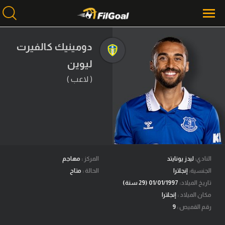
دومينيك كالفيرت
ليوين
محتوى إخباري
الرئيسية
( لاعب )
أخبار
مباريات
ميركاتو
فانتازي في الجول
النادي:
ليدز يونايتد
المركز :
مهاجم
الجنسية:
إنجلترا
الحالة :
متاح
مسابقة التوقعات
تاريخ الميلاد:
01/01/1997 (29 سنة)
مكان الميلاد :
إنجلترا
فيديوهات
رقم القميص :
9
عدسات