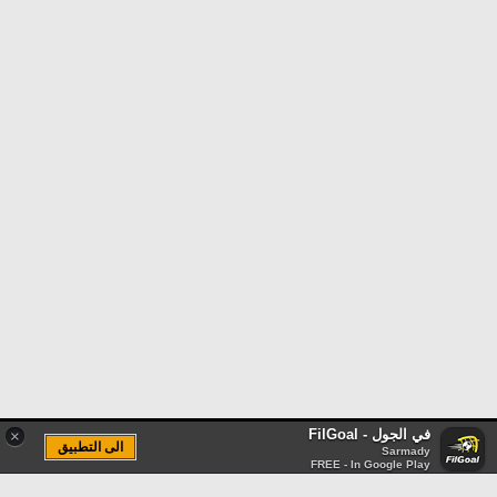
في الجول - FilGoal
×
الى التطبيق
Sarmady
FREE - In Google Play