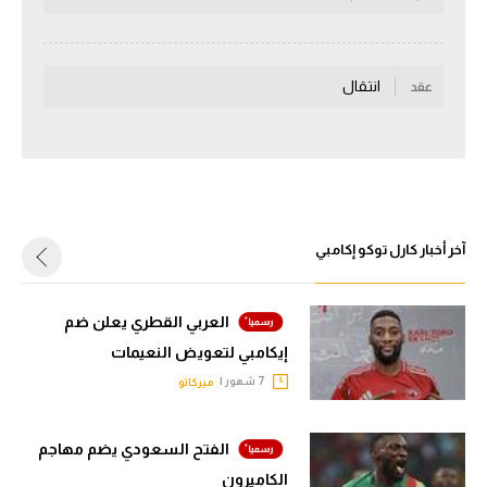
سعودي في الجول
الدوري الإنجليزي
انتقال
عقد
الدوري الإسباني
دوري أبطال أوروبا
القسم الثاني
رياضات أخرى
آخر أخبار كارل توكو إكامبي
أمم إفريقيا
العربي القطري يعلن ضم
كرة السلة الأمريكية
إيكامبي لتعويض النعيمات
كرة سلة
7 شهور |
ميركاتو
كرة يد
الفتح السعودي يضم مهاجم
كرة طائرة
الكاميرون