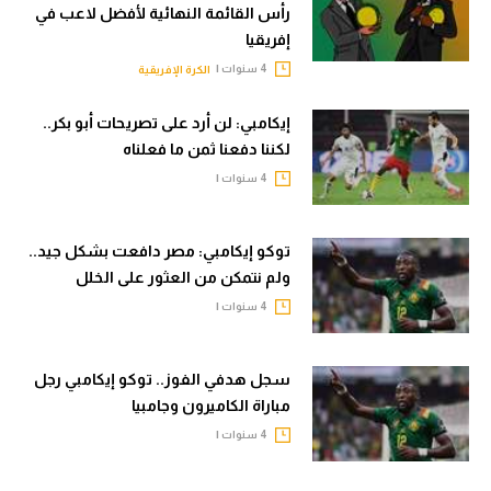
رأس القائمة النهائية لأفضل لاعب في
تحليل في الجول
إفريقيا
4 سنوات |
الكرة الإفريقية
حكايات في الجول
كويز في الجول
إيكامبي: لن أرد على تصريحات أبو بكر..
لكننا دفعنا ثمن ما فعلناه
فيديو في الجول
4 سنوات |
توكو إيكامبي: مصر دافعت بشكل جيد..
ولم نتمكن من العثور على الخلل
4 سنوات |
سجل هدفي الفوز.. توكو إيكامبي رجل
مباراة الكاميرون وجامبيا
4 سنوات |