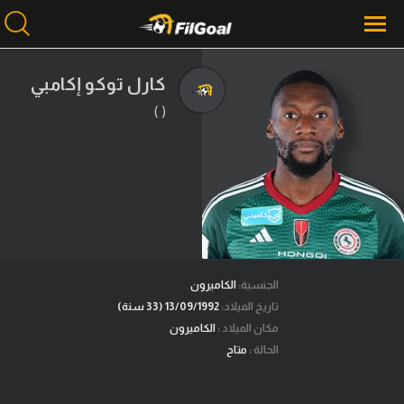
كارل توكو إكامبي
( )
محتوى إخباري
الرئيسية
أخبار
مباريات
ميركاتو
فانتازي في الجول
الجنسية:
الكاميرون
تاريخ الميلاد:
13/09/1992 (33 سنة)
مسابقة التوقعات
مكان الميلاد :
الكاميرون
الحالة :
متاح
فيديوهات
عدسات