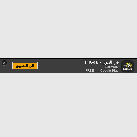
في الجول - FilGoal
×
الى التطبيق
Sarmady
FREE - In Google Play