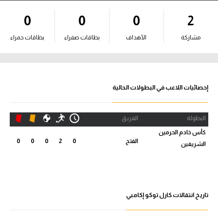
آراء حرة
0
0
0
2
ركن الألعاب
مشاركة
الأهداف
بطاقات صفراء
بطاقات حمراء
بطولات
أمريكا 2026
إحصائيات اللاعب في البطولات الحالية
الدوري المصري
البطولة
الفريق
الدوري الإنجليزي الممتاز
كأس خادم الحرمين
الفتح
0
2
0
0
0
الشريفين
الدوري الإسباني
الدوري الإيطالي
الدوري الألماني
تاريخ انتقالات كارل توكو إكامبي
الدوري الفرنسي