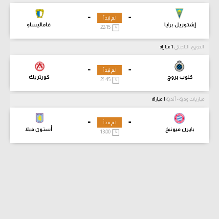
-
-
لم تبدأ
إشتوريل برايا
فاماليساو
22:15
الدوري البلجيكي
1 مباراة
-
-
لم تبدأ
كلوب بروج
كورتريك
21:45
مباريات ودية - أندية
1 مباراة
-
-
لم تبدأ
بايرن ميونيخ
أستون فيلا
13:00