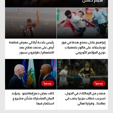
هيثم حسن
إبراهيم عادل يصنع هدفا في فوز
رئيس بلدية أراكلي يعرض قطعة
نورشيلاند على فالور بتصفيات
أرض على محمد صلاح بعد
دوري المؤتمر الأوروبي
الانضمام لـ طرابزون سبور
مصدر من الزمالك لـ في الجول:
كاف يعلن دعم إنفانتينو.. ويؤيد
تسريب خطاب بيزيرا يصب في
البيان المشترك بشأن مشروع
صالحنا.. وقرارنا نهائي
استثمار فيفا