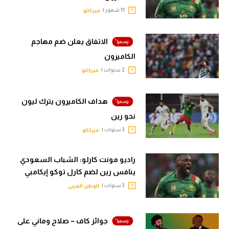
الوطن العربي
11 شهور |
ميركاتو
في المونديال
الاتفاق يعلن ضم مهاجم
رياضة نسائية
الكاميرون
2 سنوات |
آسيا
ميركاتو
أمريكا
هداف الكاميرون يترك ليون
ركن الألعاب
نحو رين
3 سنوات |
ميركاتو
أقسام خاصة
راديو مونت كارلو: الشباب السعودي
Gamers
ينافس رين لضم كارل توكو إيكامبي
ميركاتو
3 سنوات |
الوطن العربي
تحقيق في الجول
جوائز كاف – صلاح وماني على
تقرير في الجول