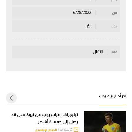
سعودي في الجول
6/28/2022
من
الدوري الإنجليزي
الآن
حتى
الدوري الإسباني
دوري أبطال أوروبا
انتقال
عقد
القسم الثاني
رياضات أخرى
أمم إفريقيا
كرة السلة الأمريكية
آخر أخبار نيك بوب
كرة سلة
كرة يد
تيليجراف: غياب بوب عن نيوكاسل قد
يصل إلى خمسة أشهر
كرة طائرة
2 سنوات |
الدوري الإنجليزي