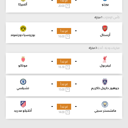
لم تبدأ
بورتو
ألفيركا
20:00
كأس الإمارات
1 مباراة
-
-
لم تبدأ
أرسنال
بوروسيا دورتموند
16:00
مباريات ودية - أندية
3 مباراة
-
-
لم تبدأ
ليفربول
موناكو
16:30
-
-
لم تبدأ
جوهور دارول تاكزيم
تشيلسي
15:00
-
-
لم تبدأ
مانشستر سيتي
أتلتيكو مدريد
14:00