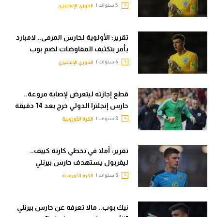
5 سنوات |
الدوري الإنجليزي
تحليل في الجول
حكايات في الجول
تقرير: الأولوية لحارس المرمى.. لامبارد
يأمر بتكثيف المفاوضات لضم بوب
كويز في الجول
6 سنوات |
الدوري الإنجليزي
فيديو في الجول
قطع إجازته ليتعرض لإصابة مروعة..
حارس إنجلترا الدولي خرج بعد 14 دقيقة
8 سنوات |
الكرة الأوروبية
تقرير: أملا في تخطي كارثة كييف..
ليفربول يستهدف حارس بيرنلي
8 سنوات |
الكرة الأوروبية
نيك بوب.. مالا تعرفه عن حارس بيرنلي