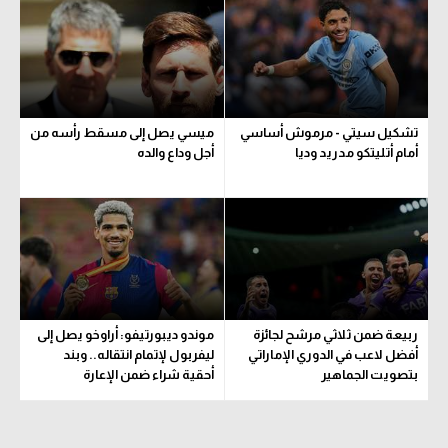
تشكيل سيتي - مرموش أساسي
ميسي يصل إلى مسقط رأسه من
أمام أتليتكو مدريد وديا
أجل وداع والده
ربيعة ضمن ثلاثي مرشح لجائزة
موندو ديبورتيفو: أراوخو يصل إلى
أفضل لاعب في الدوري الإماراتي
ليفربول لإتمام انتقاله.. وبند
بتصويت الجماهير
أحقية شراء ضمن الإعارة