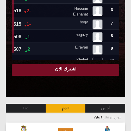
أمس
اليوم
غدا
الدوري البرتغالي
1 مباراة
-
-