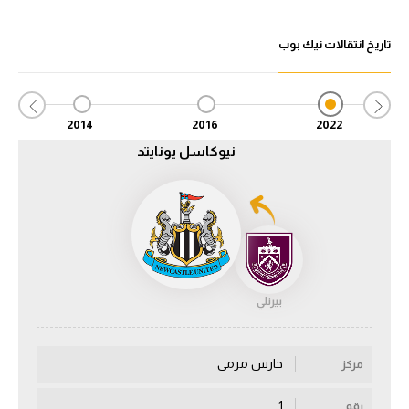
الدوري السعودي للمحترفين
تاريخ انتقالات نيك بوب
دوري أبطال أوروبا
دوري أبطال إفريقيا
2014
2016
2022
نيوكاسل يونايتد
كل البطولات
أقسام
الكرة المصرية
الدوري المصري
بيرنلي
الكرة الأوروبية
الكرة الإفريقية
حارس مرمى
مركز
منتخب مصر
1
رقم