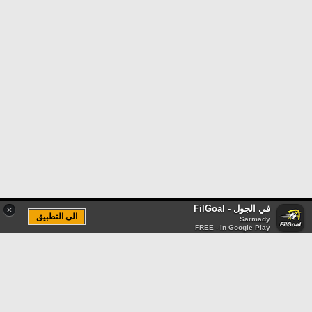
في الجول - FilGoal
×
الى التطبيق
Sarmady
FREE - In Google Play