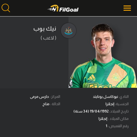
نيك بوب
( لاعب )
محتوى إخباري
الرئيسية
أخبار
مباريات
ميركاتو
فانتازي في الجول
النادي:
نيوكاسل يونايتد
المركز :
حارس مرمى
الجنسية:
إنجلترا
الحالة :
متاح
مسابقة التوقعات
تاريخ الميلاد:
19/04/1992 (34 سنة)
مكان الميلاد :
إنجلترا
فيديوهات
رقم القميص :
1
عدسات