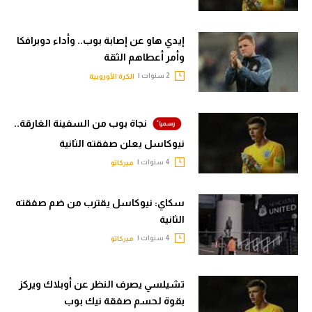
الوطن العربي
إيدي هاو عن إصابة بوب.. وأداء دوبرافكا
في المونديال
وأمر أعطاهم الثقة
رياضة نسائية
2 سنوات |
الكرة الأوروبية
آسيا
نجاة بوب من السفينة الغارقة..
أمريكا
نيوكاسل يعلن صفقته الثانية
ركن الألعاب
4 سنوات |
ميركاتو
أقسام خاصة
سكاي: نيوكاسل يقترب من ضم صفقته
الثانية
Gamers
4 سنوات |
ميركاتو
ميركاتو
تحقيق في الجول
تشيلسي يصرف النظر عن أوبلاك ويركز
بقوة لحسم صفقة نيك بوب
تقرير في الجول