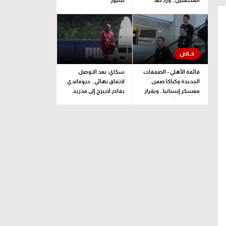
المحتملين.. وزد ضد
سبور
ممثل جيبوتي
قائمة الأهلي - الصفقات
سكاي: بعد التوصل
الجديدة وكباكا ضمن
لاتفاق نهائي.. ديوماندي
معسكر إسبانيا.. وبقرار
يغادر لايبزج إلى مدريد
يلحق بالبعثة