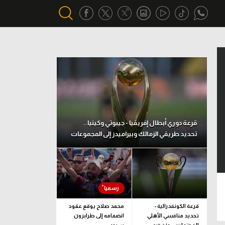
أقسام خاصة
Gamers
يكية
ميركاتو
تحقيق في الجول
قرعة دوري أبطال إفريقيا - جيبوتي وكينيا..
تحديد طريقي الزمالك وبيراميدز إلى المجموعات
تقرير في الجول
تحليل في الجول
حكايات في الجول
كويز في الجول
قرعة الكونفدرالية -
محمد صلاح يوقع عقود
تحديد منافسي الأهلي
انضمامه إلى طرابزون
فيديو في الجول