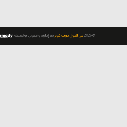
© 2026
فى الجول دوت كوم
يتم إدارته و تطويره
بواسطة