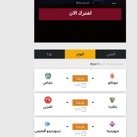
أمس
اليوم
غدا
مباريات ودية - أندية
3 مباراة
-
-
لم تبدأ
موناكو
خيتافي
21:00
-
-
لم تبدأ
مالاجا
العربي
21:00
-
-
لم تبدأ
فيورنتينا
ديبورتيفو ألافيس
21:00