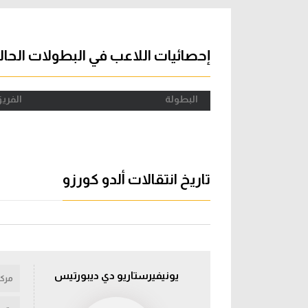
آراء حرة
الدوري ا
ركن الألعاب
دوري أبطا
إحصائيات اللاعب في البطولات الحال
دوري أبطا
البطولة
الفري
كل البطولات
تاريخ انتقالات ألدو كورزو
يونيفيرستاريو دي ديبورتيس
مركز