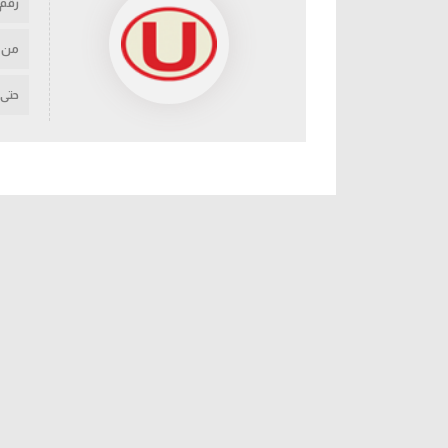
رقم
من
حتى