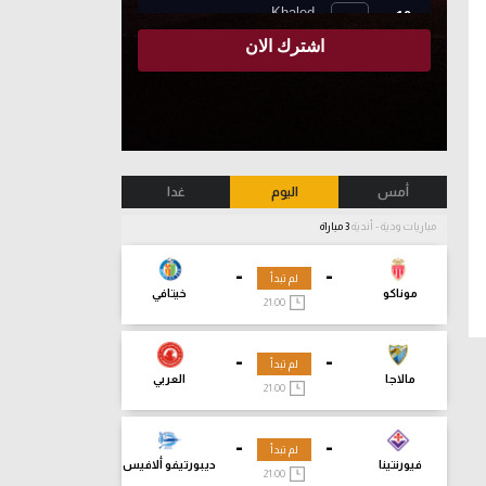
أمس
اليوم
غدا
مباريات ودية - أندية
3 مباراة
-
-
لم تبدأ
موناكو
خيتافي
21:00
-
-
لم تبدأ
مالاجا
العربي
21:00
-
-
لم تبدأ
فيورنتينا
ديبورتيفو ألافيس
21:00