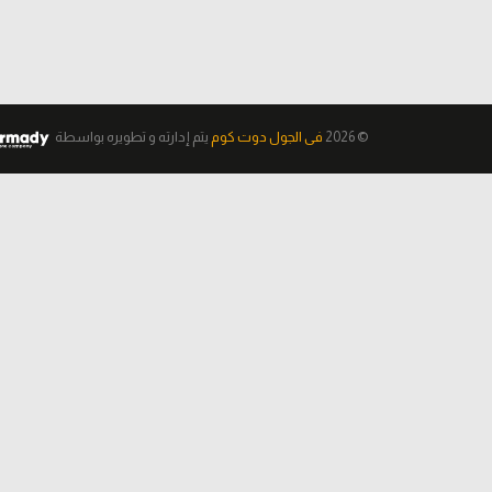
© 2026
فى الجول دوت كوم
يتم إدارته و تطويره
بواسطة