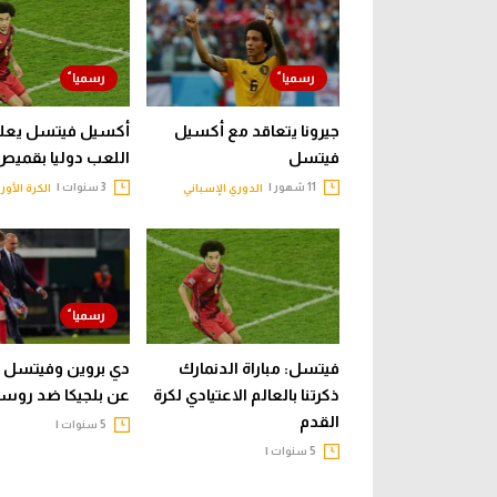
جيرونا يتعاقد مع أكسيل
أكسيل فيتسل يعلن 
فيتسل
اللعب دوليا بقميص 
11 شهور |
3 سنوات |
الدوري الإسباني
الكرة الأور
فيتسل: مباراة الدنمارك
دي بروين وفيتسل ي
ذكرتنا بالعالم الاعتيادي لكرة
عن بلجيكا ضد روسي
القدم
5 سنوات |
5 سنوات |