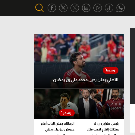
أقسام خاصة
Gamers
يكية
ميركاتو
تحقيق في الجول
الأهلي يعلن رحيل محمد علي بن رمضان
تقرير في الجول
تحليل في الجول
حكايات في الجول
كويز في الجول
رئيس طرابزون: لا
الزمالك يغلق الباب أمام
يمكنك إقناع لاعب مثل
عروض بيزيرا.. وينفي
فيديو في الجول