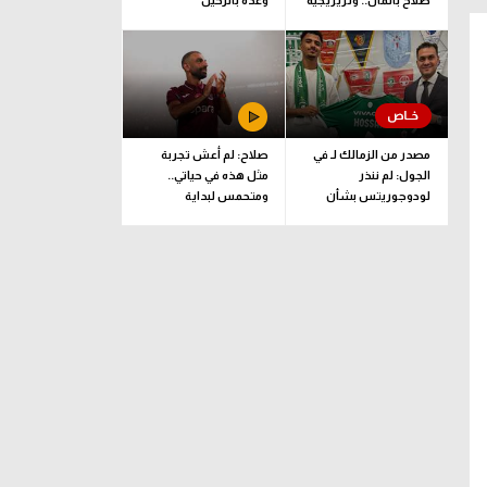
صلاح بالمال.. وتريزيجيه
وعده بالرحيل
لعب دورا إيجابيا في
الصفقة
مصدر من الزمالك لـ في
صلاح: لم أعش تجربة
الجول: لم ننذر
مثل هذه في حياتي..
لودوجوريتس بشأن
ومتحمس لبداية
مستحقات حسام عبد
المغامرة مع طرابزون
المجيد.. وهذا الموعد
المتفق عليه