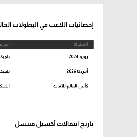
آراء حرة
الدوري ا
ركن الألعاب
دوري أبطا
إحصائيات اللاعب في البطولات الحال
دوري أبطا
البطولة
الفري
كل البطولات
يورو 2024
بلجيكا
أمريكا 2026
بلجيكا
كأس العالم للأندية
أتلتيك
تاريخ انتقالات أكسيل فيتسل