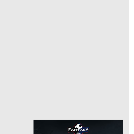
جيرونا
وسط
مركز
7/1/2025
من
الآن
حتى
أتلتيكو مدريد