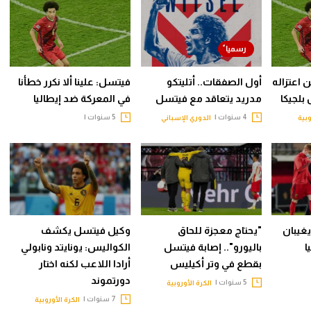
اعتزاله
أول الصفقات.. أتليتكو
فيتسل: علينا ألا نكرر خطأنا
بلجيكا
مدريد يتعاقد مع فيتسل
في المعركة ضد إيطاليا
4 سنوات |
5 سنوات |
وبية
الدوري الإسباني
غيبان
"يحتاج معجزة للحاق
وكيل فيتسل يكشف
ا
باليورو".. إصابة فيتسل
الكواليس: يونايتد ونابولي
بقطع في وتر أكيليس
أرادا اللاعب لكنه اختار
دورتموند
5 سنوات |
الكرة الأوروبية
7 سنوات |
الكرة الأوروبية