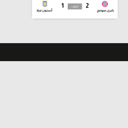
1
2
انتهت
بايرن ميونيخ
أستون فيلا