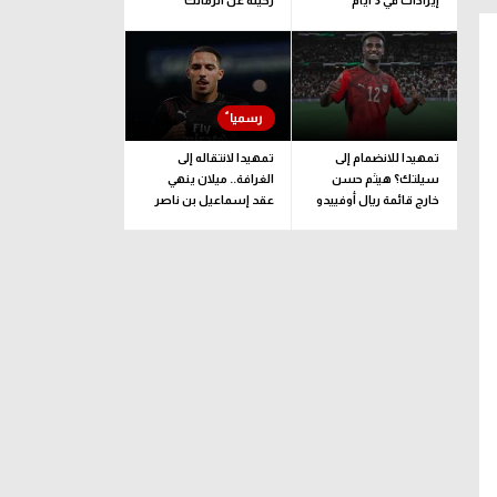
إيرادات في 3 أيام
رحيله عن الزمالك
تمهيدا للانضمام إلى
تمهيدا لانتقاله إلى
سيلتك؟ هيثم حسن
الغرافة.. ميلان ينهي
خارج قائمة ريال أوفييدو
عقد إسماعيل بن ناصر
لمواجهة لوهافر