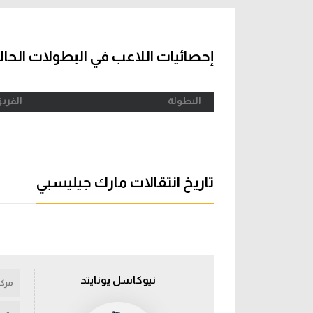
آراء حرة
الدوري ا
ركن الألعاب
دوري أبطا
إحصائيات اللاعب في البطولات الحال
دوري أبطا
البطولة
الفري
كل البطولات
تاريخ انتقالات مارك جيليسبي
نيوكاسل يونايتد
مركز