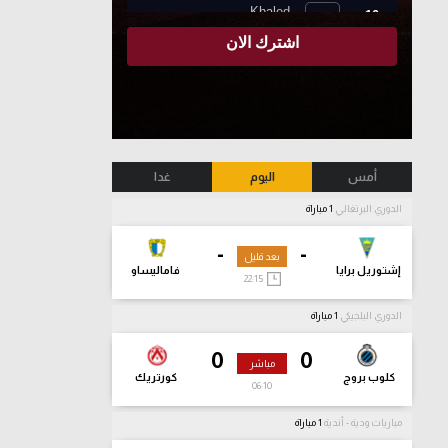
أمس
اليوم
غدا
الدوري البرتغالي
1 مباراة
-
-
بعد قليل
إشتوريل برايا
فاماليساو
22:15
الدوري البلجيكي
1 مباراة
0
0
مباشر
كلوب بروج
كورتريك
06:11
مباريات ودية - أندية
1 مباراة