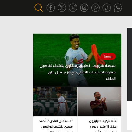
أقسام خاصة
Gamers
يكية
ميركاتو
سبعة شروط.. تطبيق زملكاوي يكشف تفاصيل
تحقيق في الجول
مفاوضات شباب الأهلي مع بيزيرا قبل غلق
الملف
تقرير في الجول
تحليل في الجول
حكايات في الجول
كويز في الجول
قناة تركية: طرابزون
"مستقبل النادي".. أحمد
حقق 12 مليون يورو
مجدي يكشف كواليس
فيديو في الجول