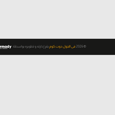
© 2026
فى الجول دوت كوم
يتم إدارته و تطويره
بواسطة