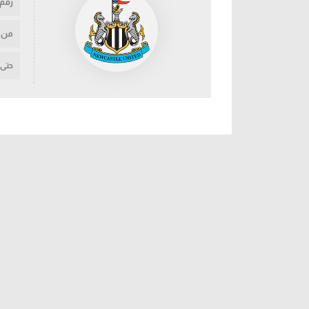
رقم
من
حتى