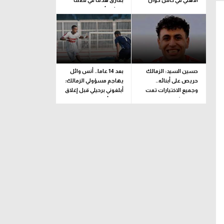
الأهلي في كأس خوان
بفارق هدف في نصف
جامبر
نهائي كأس العالم
للناشئات
حسين السيد: الزمالك
بعد 14 عاما.. أنس وائل
حريص على أبنائه..
يهاجم مسؤولي الزمالك:
وجميع الاختيارات تمت
أبلغوني برحيلي قبل إغلاق
وفقا لرؤية فنية بحتة
القيد بأيام
الشرطة
وسط
مركز