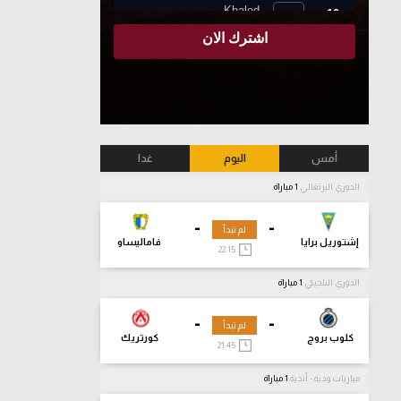
أمس
اليوم
غدا
الدوري البرتغالي
1 مباراة
-
-
لم تبدأ
إشتوريل برايا
فاماليساو
22:15
الدوري البلجيكي
1 مباراة
-
-
لم تبدأ
كلوب بروج
كورتريك
21:45
مباريات ودية - أندية
1 مباراة