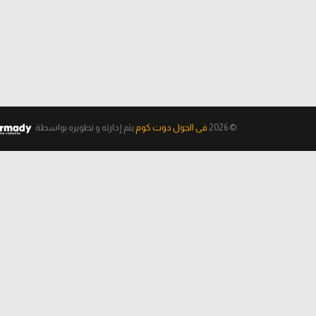
© 2026
فى الجول دوت كوم
يتم إدارته و تطويره
بواسطة