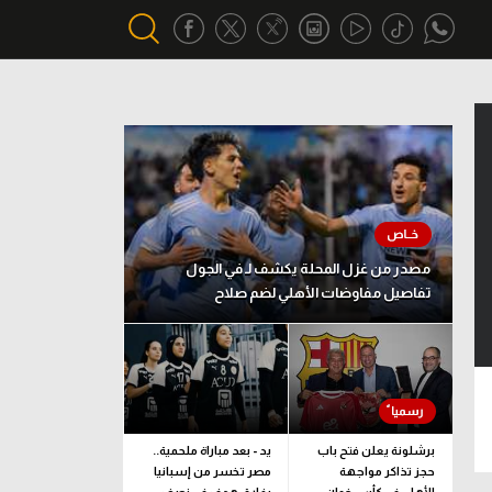
أقسام خاصة
Gamers
يكية
ميركاتو
تحقيق في الجول
مصدر من غزل المحلة يكشف لـ في الجول
تفاصيل مفاوضات الأهلي لضم صلاح
تقرير في الجول
تحليل في الجول
حكايات في الجول
كويز في الجول
برشلونة يعلن فتح باب
يد - بعد مباراة ملحمية..
حجز تذاكر مواجهة
مصر تخسر من إسبانيا
فيديو في الجول