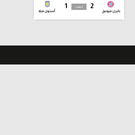
1
2
انتهت
بايرن ميونيخ
أستون فيلا