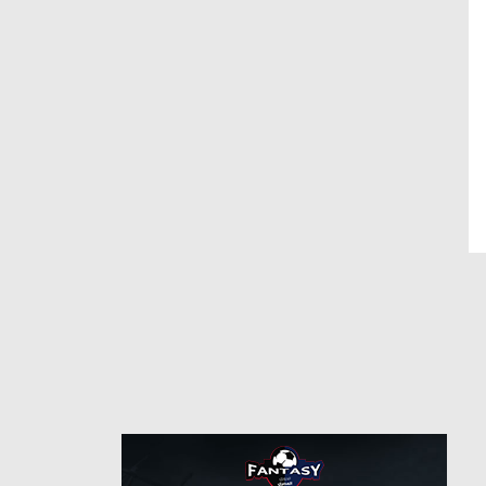
19
رقم
6/30/2019
من
9/8/2021
حتى