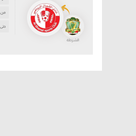
من
حتى
الشرطة