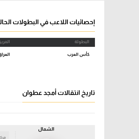
آراء حرة
الدوري ا
إحصائيات اللاعب في البطولات الحال
ركن الألعاب
دوري أبطا
دوري أبطا
البطولة
الفري
كل البطولات
كأس العرب
العراق
تاريخ انتقالات أمجد عطوان
الشمال
مركز