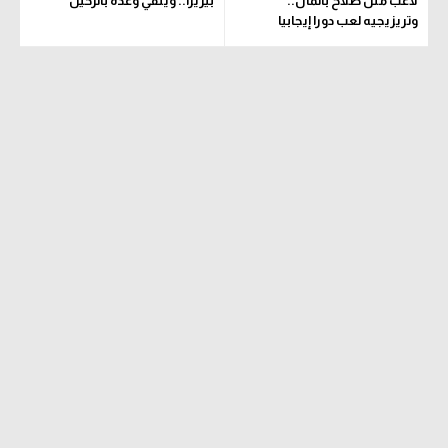
لاعب مثل صلاح بالمال..
بيزيرا.. وينفي وعده بالرحيل
وتريزيجيه لعب دورا إيجابيا