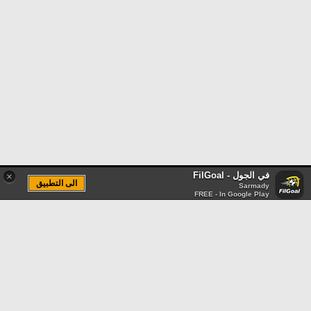
في الجول - FilGoal
×
الى التطبيق
Sarmady
FREE - In Google Play