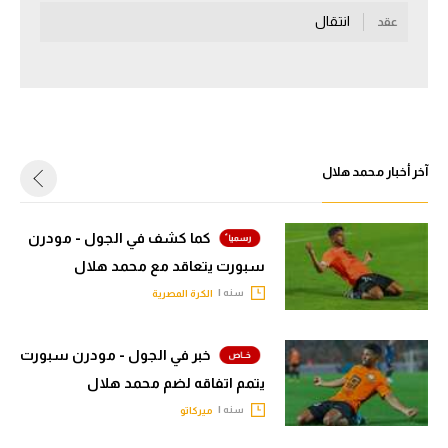
انتقال
عقد
سعودي في الجول
الدوري الإنجليزي
الدوري الإسباني
دوري أبطال أوروبا
آخر أخبار محمد هلال
القسم الثاني
رياضات أخرى
كما كشف في الجول - مودرن
سبورت يتعاقد مع محمد هلال
أمم إفريقيا
سنه |
الكرة المصرية
كرة السلة الأمريكية
كرة سلة
خبر في الجول - مودرن سبورت
يتمم اتفاقه لضم محمد هلال
كرة يد
سنه |
ميركاتو
كرة طائرة