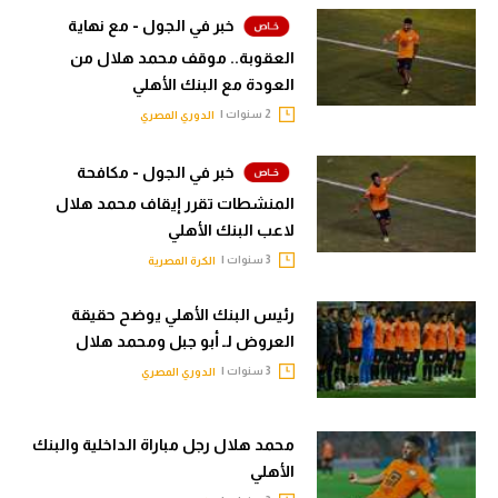
الوطن العربي
خبر في الجول - مع نهاية
العقوبة.. موقف محمد هلال من
في المونديال
العودة مع البنك الأهلي
رياضة نسائية
2 سنوات |
الدوري المصري
آسيا
خبر في الجول - مكافحة
أمريكا
المنشطات تقرر إيقاف محمد هلال
لاعب البنك الأهلي
ركن الألعاب
3 سنوات |
الكرة المصرية
رئيس البنك الأهلي يوضح حقيقة
أقسام خاصة
العروض لـ أبو جبل ومحمد هلال
Gamers
3 سنوات |
الدوري المصري
ميركاتو
تحقيق في الجول
محمد هلال رجل مباراة الداخلية والبنك
الأهلي
تقرير في الجول