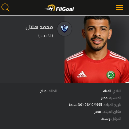
محمد هلال
( لاعب )
محتوى إخباري
الرئيسية
أخبار
مباريات
ميركاتو
فانتازي في الجول
النادي:
القناة
الحالة :
متاح
الجنسية:
مصر
مسابقة التوقعات
تاريخ الميلاد:
08/10/1995 (30 سنة)
مكان الميلاد :
مصر
فيديوهات
المركز :
وسط
عدسات