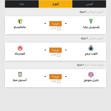
أمس
اليوم
غدا
الدوري البرتغالي
1 مباراة
-
-
لم تبدأ
إشتوريل برايا
فاماليساو
22:15
الدوري البلجيكي
1 مباراة
-
-
لم تبدأ
كلوب بروج
كورتريك
21:45
مباريات ودية - أندية
1 مباراة
-
-
لم تبدأ
بايرن ميونيخ
أستون فيلا
13:00