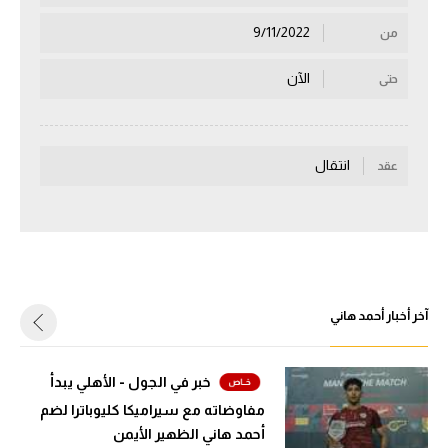
سعودي في الجول
9/11/2022
من
الدوري الإنجليزي
الآن
حتى
الدوري الإسباني
دوري أبطال أوروبا
انتقال
عقد
القسم الثاني
رياضات أخرى
أمم إفريقيا
كرة السلة الأمريكية
آخر أخبار أحمد هاني
كرة سلة
خبر في الجول - الأهلي يبدأ
كرة يد
مفاوضاته مع سيراميكا كليوباترا لضم
كرة طائرة
أحمد هاني الظهير الأيمن