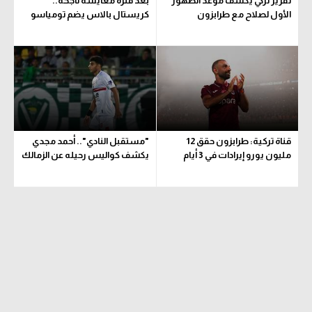
تقرير تركي يكشف موعد الظهور
بعد فترة معايشة ناجحة..
الأول لصلاح مع طرابزون
كريستال بالاس يضم تومياسو
قناة تركية: طرابزون حقق 12
"مستقبل النادي".. أحمد مجدي
مليون يورو إيرادات في 3 أيام
يكشف كواليس رحيله عن الزمالك