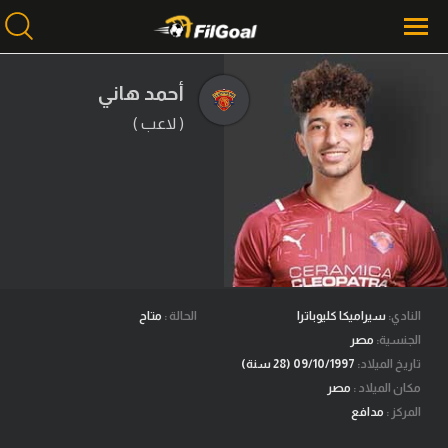
أحمد هاني
( لاعب )
محتوى إخباري
الرئيسية
أخبار
مباريات
ميركاتو
فانتازي في الجول
النادي:
سيراميكا كليوباترا
الحالة :
متاح
الجنسية:
مصر
مسابقة التوقعات
تاريخ الميلاد:
09/10/1997 (28 سنة)
مكان الميلاد :
مصر
فيديوهات
المركز :
مدافع
عدسات