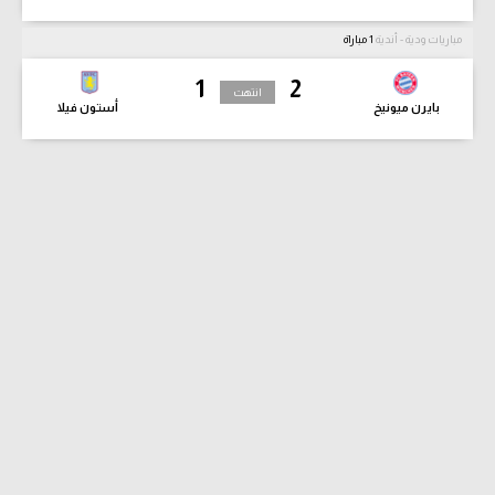
مباريات ودية - أندية
1 مباراة
1
2
انتهت
بايرن ميونيخ
أستون فيلا