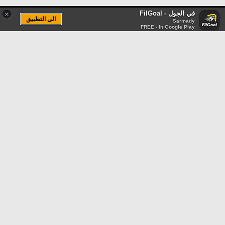
في الجول - FilGoal
×
الى التطبيق
Sarmady
FREE - In Google Play