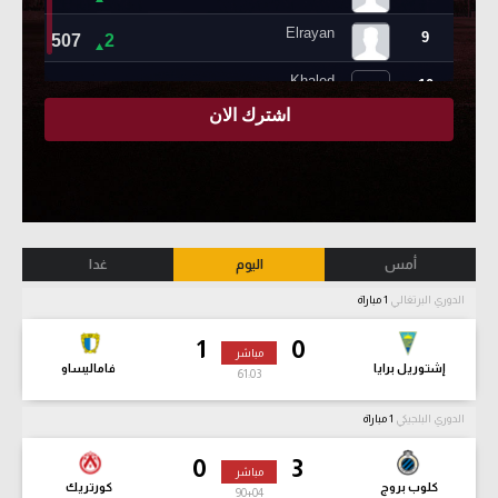
أمس
اليوم
غدا
الدوري البرتغالي
1 مباراة
1
0
مباشر
إشتوريل برايا
فاماليساو
61:04
الدوري البلجيكي
1 مباراة
0
3
مباشر
كلوب بروج
كورتريك
90
+04