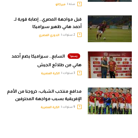
سنه |
ميركاتو
الوطن العربي
في المونديال
قبل مواجهة المصري.. إصابة قوية لـ
أحمد هاني ظهير سيراميكا
رياضة نسائية
2 سنوات |
الدوري المصري
آسيا
أمريكا
السابع.. سيراميكا يضم أحمد
هاني من طلائع الجيش
ركن الألعاب
3 سنوات |
الكرة المصرية
أقسام خاصة
مدافع منتخب الشباب: خروجنا من الأمم
Gamers
الإفريقية بسبب مواجهة المحترفين
9 سنوات |
الكرة المصرية
ميركاتو
تحقيق في الجول
تقرير في الجول