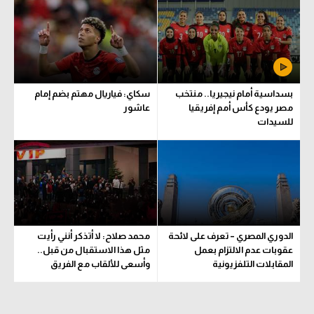
الوطن العربي
في المونديال
رياضة نسائية
بسداسية أمام نيجيريا.. منتخب
سكاي: فياريال مهتم بضم إمام
آسيا
مصر يودع كأس أمم إفريقيا
عاشور
للسيدات
أمريكا
ركن الألعاب
أقسام خاصة
Gamers
الدوري المصري – تعرف على لائحة
محمد صلاح: لا أتذكر أنني رأيت
ميركاتو
عقوبات عدم الالتزام بعمل
مثل هذا الاستقبال من قبل..
المقابلات التلفزيونية
وأسعى للألقاب مع الفريق
تحقيق في الجول
تقرير في الجول