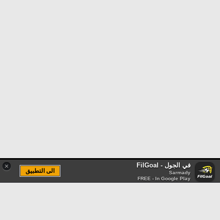
في الجول - FilGoal
×
الى التطبيق
Sarmady
FREE - In Google Play