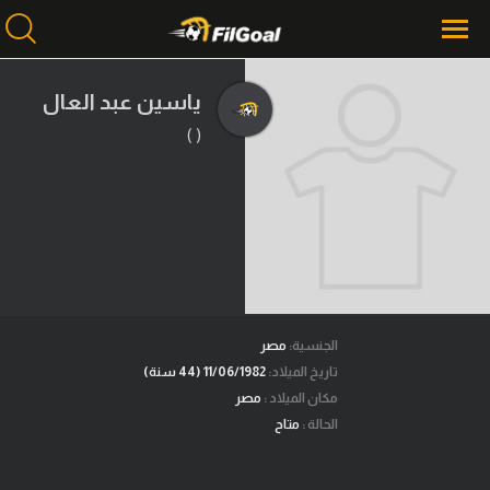
ياسين عبد العال
( )
محتوى إخباري
الرئيسية
أخبار
مباريات
ميركاتو
فانتازي في الجول
الجنسية:
مصر
تاريخ الميلاد:
11/06/1982 (44 سنة)
مسابقة التوقعات
مكان الميلاد :
مصر
الحالة :
متاح
فيديوهات
عدسات