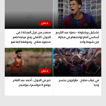
الوطن العربي
في المونديال
رياضة نسائية
تشكيل برشلونة - حمزة عبد الكريم
مصدر من غزل المحلة لـ في
آسيا
أساسي أمام نوتنجهام في مباراة
الجول: الأهلي رفع عرضه لضم
من شوط واحد
محمود صلاح.. وموقفنا كما هو
أمريكا
ركن الألعاب
أقسام خاصة
Gamers
في غياب صلاح.. طرابزون يخسر
خبر في الجول - أحمد عبد القادر
ميركاتو
وديا
يوقع 4 مواسم لـ بيراميدز
تحقيق في الجول
تقرير في الجول