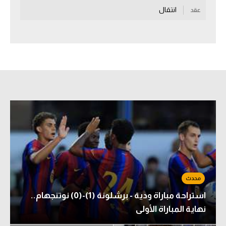
انتقال
عقد
سعودي في الجول
الدوري الإنجليزي
الدوري الإسباني
دوري أبطال أوروبا
القسم الثاني
رياضات أخرى
أمم إفريقيا
كرة السلة الأمريكية
كرة سلة
استراحة مباراة ودية - برشلونة (1)-(0) نوتنجهام..
كرة يد
نهاية المباراة الأولى
كرة طائرة