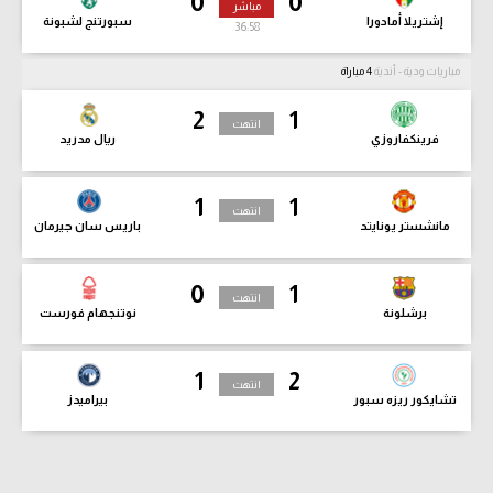
0
0
مباشر
إشتريلا أمادورا
سبورتنج لشبونة
36:59
مباريات ودية - أندية
4 مباراة
2
1
انتهت
فرينكفاروزي
ريال مدريد
1
1
انتهت
مانشستر يونايتد
باريس سان جيرمان
0
1
انتهت
برشلونة
نوتنجهام فورست
1
2
انتهت
تشايكور ريزه سبور
بيراميدز