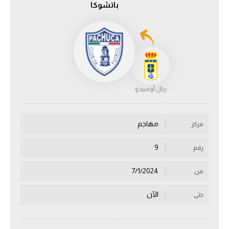
باتشوكا
الدوري السعودي للمحترفين
دوري أبطال أوروبا
دوري أبطال إفريقيا
ريال أوفييدو
كل البطولات
مهاجم
مركز
أقسام
الكرة المصرية
9
رقم
الدوري المصري
7/1/2024
من
الكرة الأوروبية
الآن
حتى
الكرة الإفريقية
منتخب مصر