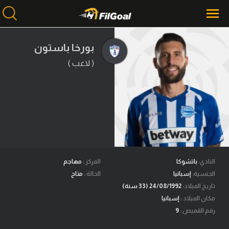
بورخا باستون
( لاعب )
محتوى إخباري
الرئيسية
أخبار
مباريات
ميركاتو
فانتازي في الجول
النادي:
باتشوكا
المركز :
مهاجم
الجنسية:
إسبانيا
الحالة :
متاح
مسابقة التوقعات
تاريخ الميلاد:
24/08/1992 (33 سنة)
مكان الميلاد :
إسبانيا
فيديوهات
رقم القميص :
9
عدسات