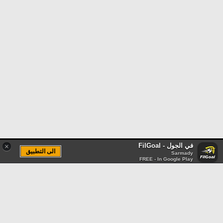
في الجول - FilGoal
×
الى التطبيق
Sarmady
FREE - In Google Play