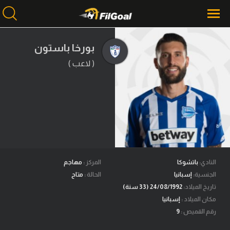
بورخا باستون
( لاعب )
محتوى إخباري
الرئيسية
أخبار
مباريات
ميركاتو
فانتازي في الجول
النادي:
باتشوكا
المركز :
مهاجم
الجنسية:
إسبانيا
الحالة :
متاح
مسابقة التوقعات
تاريخ الميلاد:
24/08/1992 (33 سنة)
مكان الميلاد :
إسبانيا
فيديوهات
رقم القميص :
9
عدسات