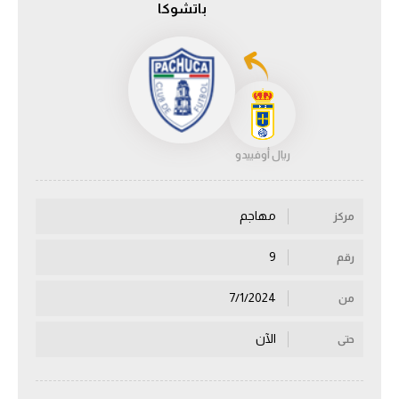
باتشوكا
الدوري السعودي للمحترفين
دوري أبطال أوروبا
دوري أبطال إفريقيا
ريال أوفييدو
كل البطولات
مهاجم
مركز
أقسام
الكرة المصرية
9
رقم
الدوري المصري
7/1/2024
من
الكرة الأوروبية
الآن
حتى
الكرة الإفريقية
منتخب مصر