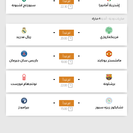
-
-
لم تبدأ
إشتريلا أمادورا
سبورتنج لشبونة
22:30
مباريات ودية - أندية
4 مباراة
-
-
لم تبدأ
فرينكفاروزي
ريال مدريد
20:00
-
-
لم تبدأ
مانشستر يونايتد
باريس سان جيرمان
18:00
-
-
لم تبدأ
برشلونة
نوتنجهام فورست
22:00
-
-
لم تبدأ
تشايكور ريزه سبور
بيراميدز
15:00