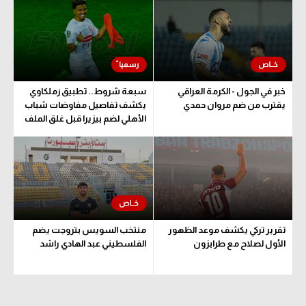
الوطن العربي
في المونديال
رياضة نسائية
خبر في الجول - الكرمة العراقي
سبعة شروط.. تطبيق زملكاوي
آسيا
يقترب من ضم مروان حمدي
يكشف تفاصيل مفاوضات شباب
الأهلي لضم بيزيرا قبل غلق الملف
أمريكا
ركن الألعاب
أقسام خاصة
Gamers
تقرير تركي يكشف موعد الظهور
منتخب السويس بتروجت يضم
ميركاتو
الأول لصلاح مع طرابزون
الفلسطيني عبد الهادي راشد
تحقيق في الجول
تقرير في الجول