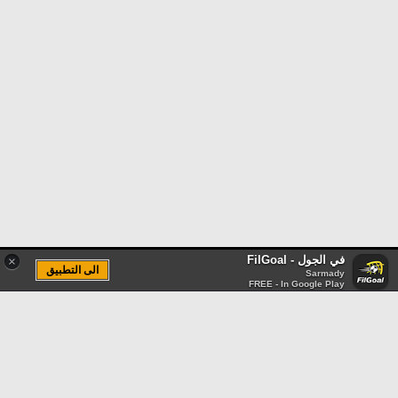
في الجول - FilGoal
×
الى التطبيق
Sarmady
FREE - In Google Play