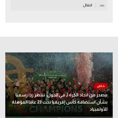
انتقال
عقد
سعودي في الجول
الدوري الإنجليزي
الدوري الإسباني
دوري أبطال أوروبا
القسم الثاني
رياضات أخرى
أمم إفريقيا
كرة السلة الأمريكية
كرة سلة
مصدر من اتحاد الكرة لـ في الجول: ننتظر ردا رسميا
بشأن استضافة كأس إفريقيا تحت 23 عاما المؤهلة
كرة يد
للأولمبياد
كرة طائرة