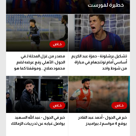
خطيرة لفورست
الوطن العربي
في المونديال
رياضة نسائية
آسيا
أمريكا
تشكيل برشلونة - حمزة عبد الكريم
مصدر من غزل المحلة لـ في
أساسي أمام نوتنجهام في مباراة
الجول: الأهلي رفع عرضه لضم
ركن الألعاب
من شوط واحد
محمود صلاح.. وموقفنا كما هو
أقسام خاصة
Gamers
ميركاتو
خبر في الجول - أحمد عبد القادر
خبر في الجول - عبد الله السعيد
تحقيق في الجول
يوقع 4 مواسم لـ بيراميدز
يواصل غيابه عن تدريبات الزمالك
تقرير في الجول