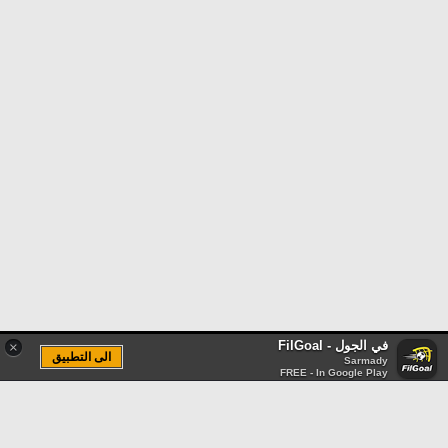
في الجول - FilGoal
×
الى التطبيق
Sarmady
FREE - In Google Play