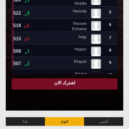
أمس
اليوم
غدا