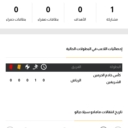
0
0
0
1
آراء حرة
مشاركة
ركن الألعاب
الأهداف
بطاقات صفراء
بطاقات حمراء
بطولات
أمريكا 2026
إحصائيات اللاعب في البطولات الحالية
الدوري المصري
البطولة
الفريق
الدوري الإنجليزي الممتاز
كأس خادم الحرمين
الرياض
0
1
0
0
0
الشريفين
الدوري الإسباني
الدوري الإيطالي
تاريخ انتقالات مامادو سيلا ديالو
الدوري الألماني
الدوري الفرنسي