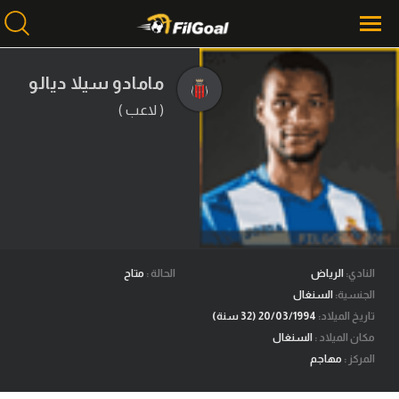
مامادو سيلا ديالو
( لاعب )
محتوى إخباري
الرئيسية
أخبار
مباريات
ميركاتو
النادي:
الرياض
الحالة :
متاح
فانتازي في الجول
الجنسية:
السنغال
تاريخ الميلاد:
20/03/1994 (32 سنة)
مسابقة التوقعات
مكان الميلاد :
السنغال
فيديوهات
المركز :
مهاجم
عدسات