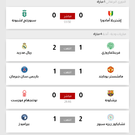
الدوري البرتغالي
1 مباراة
0
0
مباشر
إشتريلا أمادورا
سبورتنج لشبونة
03:58
مباريات ودية - أندية
4 مباراة
2
1
انتهت
فرينكفاروزي
ريال مدريد
1
1
انتهت
مانشستر يونايتد
باريس سان جيرمان
0
0
مباشر
برشلونة
نوتنجهام فورست
24:46
1
2
انتهت
تشايكور ريزه سبور
بيراميدز