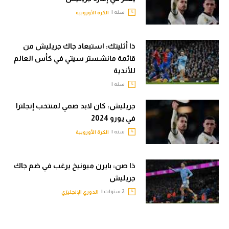
سنه |
الكرة الأوروبية
ذا أثليتك: استبعاد جاك جريليش من
قائمة مانشستر سيتي في كأس العالم
للأندية
سنه |
جريليش: كان لابد ضمي لمنتخب إنجلترا
في يورو 2024
سنه |
الكرة الأوروبية
ذا صن: بايرن ميونيخ يرغب في ضم جاك
جريليش
2 سنوات |
الدوري الإنجليزي