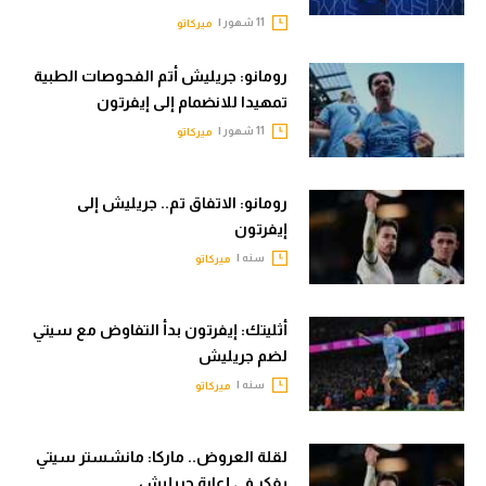
11 شهور |
ميركاتو
تحليل في الجول
حكايات في الجول
رومانو: جريليش أتم الفحوصات الطبية
تمهيدا للانضمام إلى إيفرتون
كويز في الجول
11 شهور |
ميركاتو
فيديو في الجول
رومانو: الاتفاق تم.. جريليش إلى
إيفرتون
سنه |
ميركاتو
أثليتك: إيفرتون بدأ التفاوض مع سيتي
لضم جريليش
سنه |
ميركاتو
لقلة العروض.. ماركا: مانشستر سيتي
يفكر في إعارة جريليش