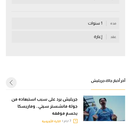
سعودي في الجول
الدوري الإنجليزي
1 سنوات
مده
الدوري الإسباني
إعارة
عقد
دوري أبطال أوروبا
القسم الثاني
رياضات أخرى
أمم إفريقيا
آخر أخبار جاك جريليش
كرة السلة الأمريكية
جريليش يرد على سبب استبعاده من
كرة سلة
جولة مانشستر سيتي.. وماريسكا
يحسم موقفه
كرة يد
7 ايام |
الكرة الأوروبية
كرة طائرة