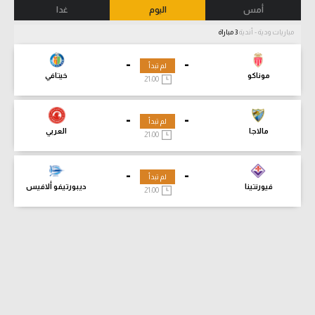
أمس
اليوم
غدا
مباريات ودية - أندية
3 مباراة
-
-
لم تبدأ
موناكو
خيتافي
21:00
-
-
لم تبدأ
مالاجا
العربي
21:00
-
-
لم تبدأ
فيورنتينا
ديبورتيفو ألافيس
21:00