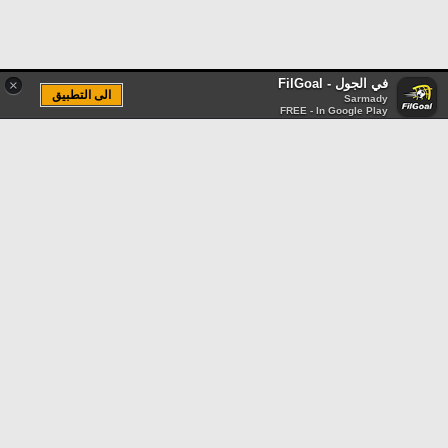
في الجول - FilGoal
×
الى التطبيق
Sarmady
FREE - In Google Play