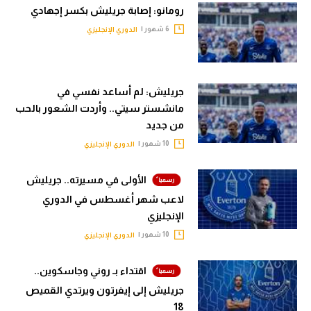
رومانو: إصابة جريليش بكسر إجهادي
الوطن العربي
6 شهور |
الدوري الإنجليزي
في المونديال
رياضة نسائية
جريليش: لم أساعد نفسي في
آسيا
مانشستر سيتي.. وأردت الشعور بالحب
أمريكا
من جديد
10 شهور |
الدوري الإنجليزي
ركن الألعاب
الأولى في مسيرته.. جريليش
لاعب شهر أغسطس في الدوري
أقسام خاصة
الإنجليزي
Gamers
10 شهور |
الدوري الإنجليزي
ميركاتو
اقتداء بـ روني وجاسكوين..
تحقيق في الجول
جريليش إلى إيفرتون ويرتدي القميص
تقرير في الجول
18