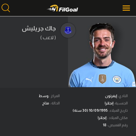
جاك جريليش
( لاعب )
محتوى إخباري
الرئيسية
أخبار
مباريات
ميركاتو
فانتازي في الجول
النادي:
إيفرتون
المركز :
وسط
الجنسية:
إنجلترا
الحالة :
متاح
مسابقة التوقعات
تاريخ الميلاد:
10/09/1995 (30 سنة)
مكان الميلاد :
إنجلترا
فيديوهات
رقم القميص :
18
عدسات