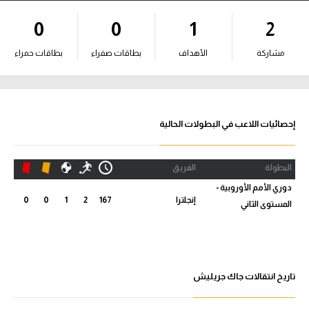
آراء حرة
0
0
1
2
ركن الألعاب
مشاركة
الأهداف
بطاقات صفراء
بطاقات حمراء
بطولات
أمريكا 2026
إحصائيات اللاعب في البطولات الحالية
الدوري المصري
البطولة
الفريق
الدوري الإنجليزي الممتاز
دوري الأمم الأوروبية -
إنجلترا
167
2
1
0
0
المستوى الثاني
الدوري الإسباني
الدوري الإيطالي
الدوري الألماني
تاريخ انتقالات جاك جريليش
الدوري الفرنسي