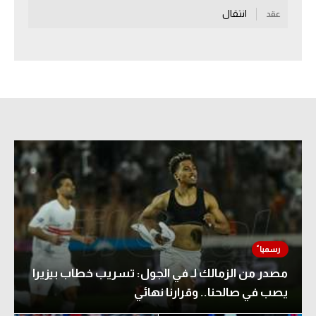
انتقال
عقد
سعودي في الجول
الدوري الإنجليزي
الدوري الإسباني
دوري أبطال أوروبا
القسم الثاني
رياضات أخرى
أمم إفريقيا
كرة السلة الأمريكية
كرة سلة
مصدر من الزمالك لـ في الجول: تسريب خطاب بيزيرا
كرة يد
يصب في صالحنا.. وقرارنا نهائي
كرة طائرة