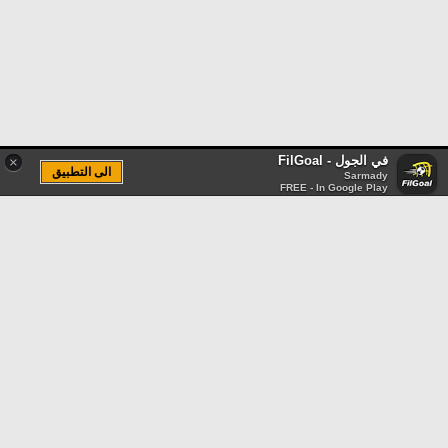
في الجول - FilGoal
×
الى التطبيق
Sarmady
FREE - In Google Play