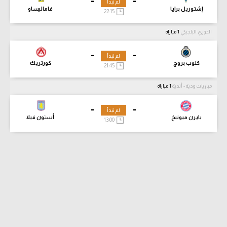
-
-
لم تبدأ
إشتوريل برايا
فاماليساو
22:15
الدوري البلجيكي
1 مباراة
-
-
لم تبدأ
كلوب بروج
كورتريك
21:45
مباريات ودية - أندية
1 مباراة
-
-
لم تبدأ
بايرن ميونيخ
أستون فيلا
13:00