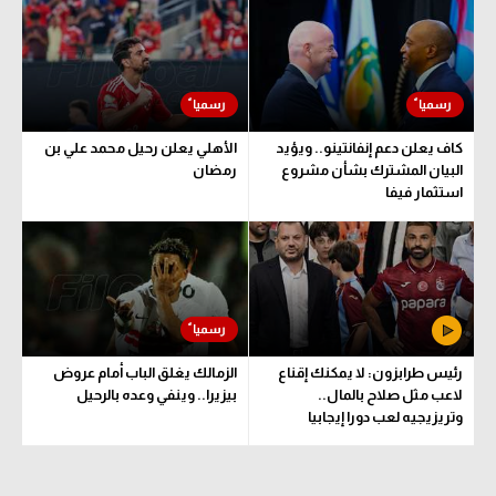
الوطن العربي
في المونديال
رياضة نسائية
كاف يعلن دعم إنفانتينو.. ويؤيد
الأهلي يعلن رحيل محمد علي بن
آسيا
البيان المشترك بشأن مشروع
رمضان
استثمار فيفا
أمريكا
ركن الألعاب
أقسام خاصة
Gamers
رئيس طرابزون: لا يمكنك إقناع
الزمالك يغلق الباب أمام عروض
ميركاتو
لاعب مثل صلاح بالمال..
بيزيرا.. وينفي وعده بالرحيل
وتريزيجيه لعب دورا إيجابيا
تحقيق في الجول
تقرير في الجول