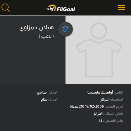
هيلان حمزاوي
( لاعب )
محتوى إخباري
الرئيسية
أخبار
مباريات
ميركاتو
فانتازي في الجول
النادي:
أولمبيك مارسيليا
المركز :
مدافع
الجنسية:
الجزائر
الحالة :
متاح
مسابقة التوقعات
تاريخ الميلاد:
15/02/2006 (20 سنة)
مكان الميلاد :
الجزائر
فيديوهات
رقم القميص :
72
عدسات