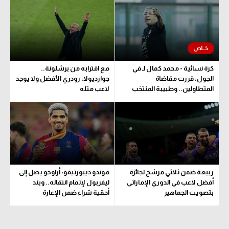
الوطن العربي
في المونديال
رياضة نسائية
كرة نسائية - محمد كمال لـ في
مع اقترابه من برشلونة..
آسيا
الجول: قررت مقاضاة
جوارديولا: رودري الأفضل ولا يوجد
المتطاولين.. وطبيبة المنتخب
لاعب مثله
أمريكا
تحدد مدة اللعب
ركن الألعاب
أقسام خاصة
Gamers
ربيعة ضمن ثلاثي مرشح لجائزة
موندو ديبورتيفو: أراوخو يصل إلى
ميركاتو
أفضل لاعب في الدوري الإماراتي
ليفربول لإتمام انتقاله.. وبند
بتصويت الجماهير
أحقية شراء ضمن الإعارة
تحقيق في الجول
تقرير في الجول