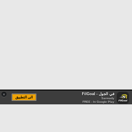
في الجول - FilGoal
×
الى التطبيق
Sarmady
FREE - In Google Play