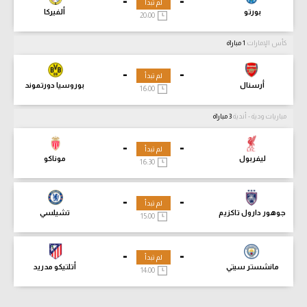
-
-
لم تبدأ
بورتو
ألفيركا
20:00
كأس الإمارات
1 مباراة
-
-
لم تبدأ
أرسنال
بوروسيا دورتموند
16:00
مباريات ودية - أندية
3 مباراة
-
-
لم تبدأ
ليفربول
موناكو
16:30
-
-
لم تبدأ
جوهور دارول تاكزيم
تشيلسي
15:00
-
-
لم تبدأ
مانشستر سيتي
أتلتيكو مدريد
14:00