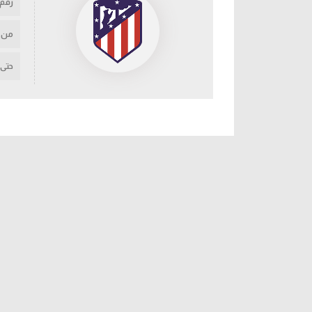
رقم
من
حتى