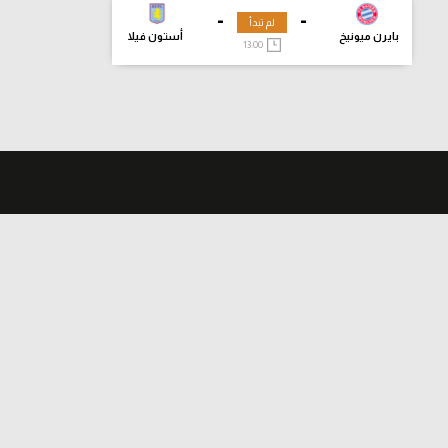
-
-
لم تبدأ
بايرن ميونيخ
أستون فيلا
13:00