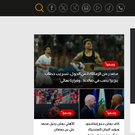
أقسام خاصة
Gamers
يكية
ميركاتو
تحقيق في الجول
مصدر من الزمالك لـ في الجول: تسريب خطاب
بيزيرا يصب في صالحنا.. وقرارنا نهائي
تقرير في الجول
تحليل في الجول
حكايات في الجول
كويز في الجول
كاف يعلن دعم إنفانتينو..
الأهلي يعلن رحيل محمد
ويؤيد البيان المشترك
علي بن رمضان
فيديو في الجول