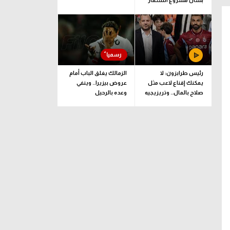
بشأن مشروع استثمار
فيفا
رئيس طرابزون: لا
الزمالك يغلق الباب أمام
يمكنك إقناع لاعب مثل
عروض بيزيرا.. وينفي
صلاح بالمال.. وتريزيجيه
وعده بالرحيل
لعب دورا إيجابيا