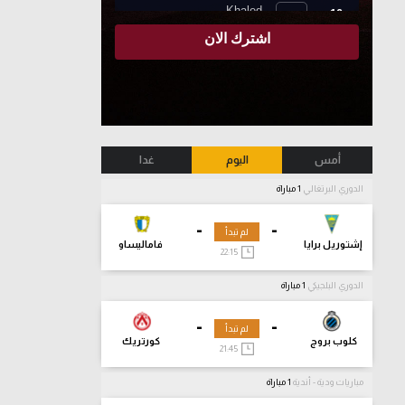
أمس
اليوم
غدا
الدوري البرتغالي
1 مباراة
-
-
لم تبدأ
إشتوريل برايا
فاماليساو
22:15
الدوري البلجيكي
1 مباراة
-
-
لم تبدأ
كلوب بروج
كورتريك
21:45
مباريات ودية - أندية
1 مباراة