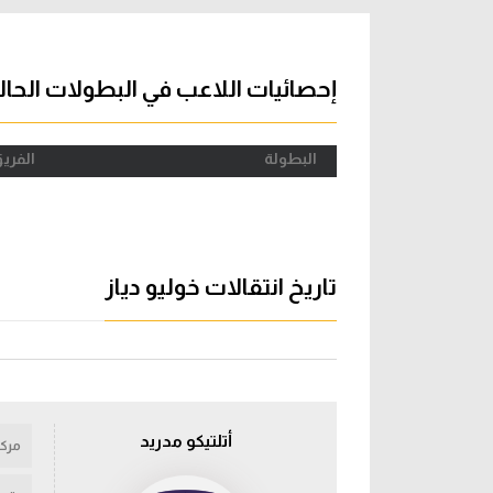
آراء حرة
الدوري ا
ركن الألعاب
دوري أبطا
إحصائيات اللاعب في البطولات الحال
دوري أبطا
البطولة
الفري
كل البطولات
تاريخ انتقالات خوليو دياز
أتلتيكو مدريد
مركز