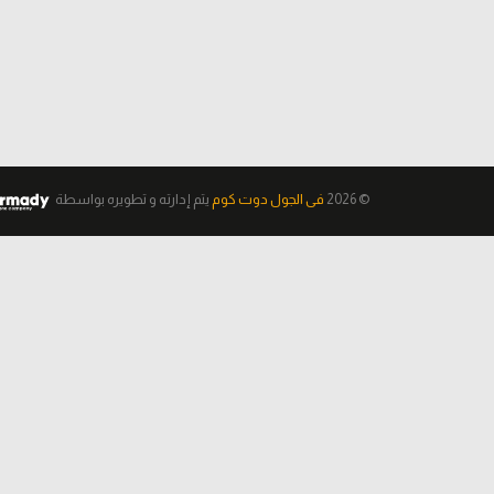
© 2026
فى الجول دوت كوم
يتم إدارته و تطويره
بواسطة