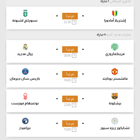
الدوري البرتغالي
1 مباراة
-
-
لم تبدأ
إشتريلا أمادورا
سبورتنج لشبونة
22:30
مباريات ودية - أندية
4 مباراة
-
-
لم تبدأ
فرينكفاروزي
ريال مدريد
20:00
-
-
لم تبدأ
مانشستر يونايتد
باريس سان جيرمان
18:00
-
-
لم تبدأ
برشلونة
نوتنجهام فورست
22:00
-
-
لم تبدأ
تشايكور ريزه سبور
بيراميدز
15:00