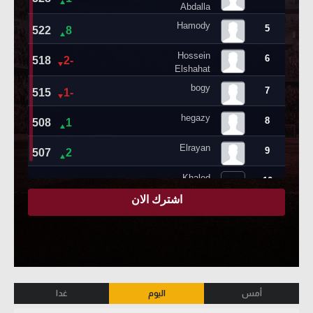
أمس
اليوم
غدا