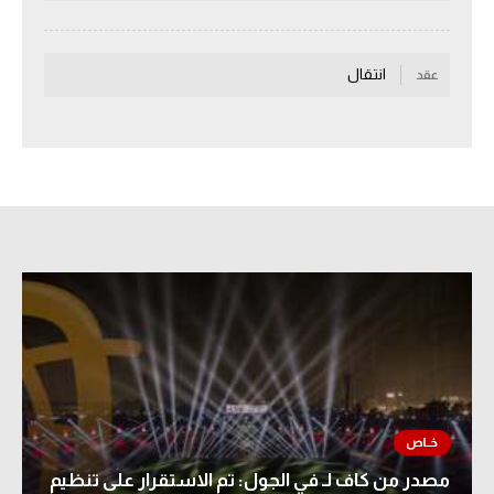
سعودي في الجول
انتقال
الدوري الإنجليزي
عقد
الدوري الإسباني
دوري أبطال أوروبا
القسم الثاني
رياضات أخرى
أمم إفريقيا
كرة السلة الأمريكية
كرة سلة
كرة يد
كرة طائرة
مصدر من كاف لـ في الجول: تم الاستقرار على تنظيم