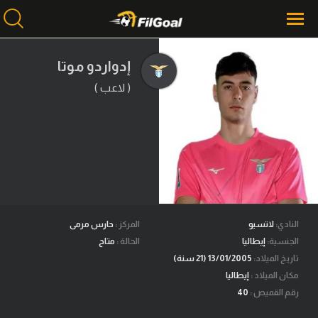
إدواردو موتا
( لاعب )
محتوى إخباري
الرئيسية
أخبار
مباريات
ميركاتو
فانتازي في الجول
النادي:
لاتسيو
المركز :
حارس مرمى
الجنسية:
إيطاليا
الحالة :
متاح
مسابقة التوقعات
تاريخ الميلاد:
13/01/2005 (21 سنة)
مكان الميلاد :
إيطاليا
فيديوهات
رقم القميص :
40
عدسات