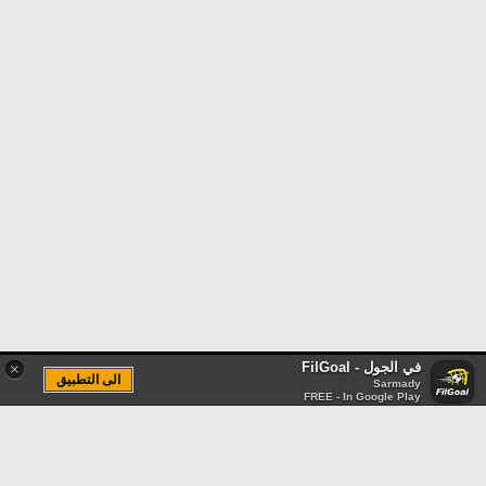
في الجول - FilGoal
×
الى التطبيق
Sarmady
FREE - In Google Play