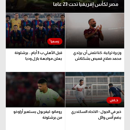
مصر لكأس إفريقيا تحت 23 عاما
الوطن العربي
في المونديال
رياضة نسائية
آسيا
أمريكا
وزيرة تركية: كنا نتمنى أن يرتدي
قبل الأهلي ب 3 أيام.. برشلونة
محمد صلاح قميص بشكتاش
يعلن مواجهة بازل وديا
ركن الألعاب
أقسام خاصة
Gamers
ميركاتو
خبر في الجول - الاتحاد السكندري
رومانو: ليفربول يستعير أراوخو
تحقيق في الجول
يضم أنس وائل
من برشلونة
تقرير في الجول