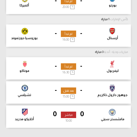
-
-
لم تبدأ
بورتو
ألفيركا
20:00
كأس الإمارات
1 مباراة
-
-
لم تبدأ
أرسنال
بوروسيا دورتموند
16:00
مباريات ودية - أندية
3 مباراة
-
-
لم تبدأ
ليفربول
موناكو
16:30
-
-
بعد قليل
جوهور دارول تاكزيم
تشيلسي
15:00
0
0
مباشر
مانشستر سيتي
أتلتيكو مدريد
10:00