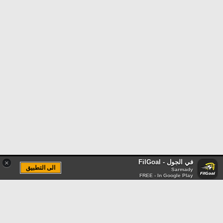
في الجول - FilGoal
×
الى التطبيق
Sarmady
FREE - In Google Play