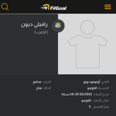
رافيلي ديون
( لاعب )
محتوى إخباري
الرئيسية
أخبار
مباريات
ميركاتو
فانتازي في الجول
النادي:
أوتوهو دويو
المركز :
مدافع
الجنسية:
الكونجو
الحالة :
متاح
مسابقة التوقعات
تاريخ الميلاد:
25/02/2002 (24 سنة)
مكان الميلاد :
الكونجو
فيديوهات
رقم القميص :
5
عدسات