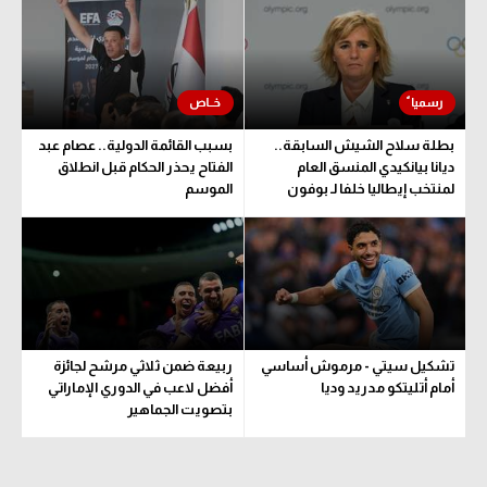
الوطن العربي
في المونديال
رياضة نسائية
بطلة سلاح الشيش السابقة..
بسبب القائمة الدولية.. عصام عبد
آسيا
ديانا بيانكيدي المنسق العام
الفتاح يحذر الحكام قبل انطلاق
لمنتخب إيطاليا خلفا لـ بوفون
الموسم
أمريكا
ركن الألعاب
أقسام خاصة
Gamers
تشكيل سيتي - مرموش أساسي
ربيعة ضمن ثلاثي مرشح لجائزة
ميركاتو
أمام أتليتكو مدريد وديا
أفضل لاعب في الدوري الإماراتي
بتصويت الجماهير
تحقيق في الجول
تقرير في الجول