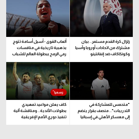
الوطن العربي
في المونديال
رياضة نسائية
زلزال كرة القدم مستمر.. بيان
ألعاب القوى - أسيل أسامة تتوج
آسيا
مشترك من اتحادات أوروبا وآسيا
بذهبية تاريخية في منافسات
وكونكاكاف ضد إنفانتينو
رمي الرمح ببطولة العالم للشباب
أمريكا
ركن الألعاب
أقسام خاصة
Gamers
"متحمس للمشاركة في
كاف يعلن مواعيد تمهيدي
ميركاتو
التدريبات".. منصف بقرار ينضم
بطولات الأندية.. ومناقشة آلية
إلى معسكر الأهلي في إسبانيا
تنفيذ دوري الأمم الإفريقية
تحقيق في الجول
المقترح
تقرير في الجول