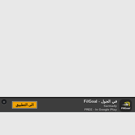
في الجول - FilGoal
×
الى التطبيق
Sarmady
FREE - In Google Play