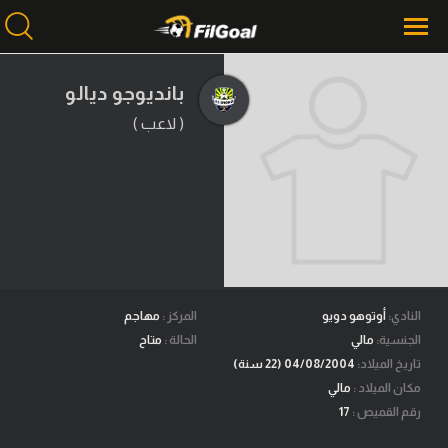
بانديوجو ديالو
( لاعب )
محتوى إخباري
الرئيسية
أخبار
مباريات
ميركاتو
فانتازي في الجول
النادي:
أوتوهو دويو
المركز :
مهاجم
الجنسية:
مالي
الحالة :
متاح
مسابقة التوقعات
تاريخ الميلاد:
04/08/2004 (22 سنة)
مكان الميلاد :
مالي
فيديوهات
رقم القميص :
17
عدسات