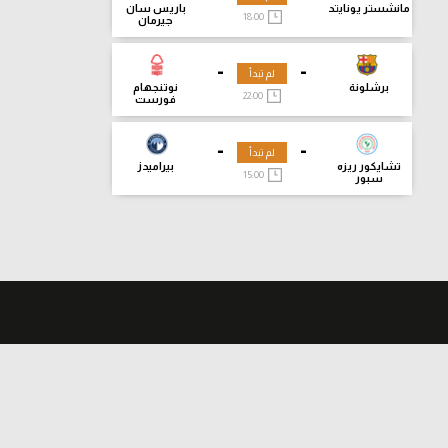
مانشستر يونايتد
باريس سان
18:00
جيرمان
-
-
لم تبدأ
برشلونة
نوتنجهام
22:00
فورست
-
-
لم تبدأ
تشايكور ريزه
بيراميدز
15:00
سبور