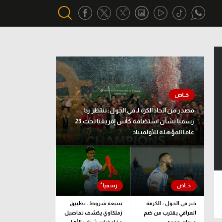
أقسام خاصة
Gamers
يكية
ميركاتو
مصدر من اتحاد الكرة لـ في الجول: ننتظر ردا
تحقيق في الجول
رسميا بشأن استضافة كأس إفريقيا تحت 23
عاما المؤهلة للأولمبياد
تقرير في الجول
تحليل في الجول
حكايات في الجول
كويز في الجول
خبر في الجول - الكرمة
سبعة شروط.. تطبيق
العراقي يقترب من ضم
زملكاوي يكشف تفاصيل
فيديو في الجول