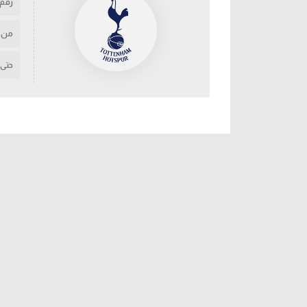
رقم
من
حتى