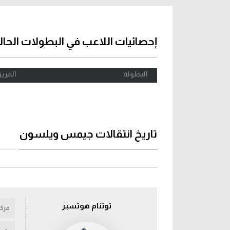
آراء حرة
الدوري ا
ركن الألعاب
دوري أبطا
إحصائيات اللاعب في البطولات الحال
دوري أبطا
البطولة
الفري
كل البطولات
تاريخ انتقالات جيمس ويلسون
توتنام هوتسبر
مركز