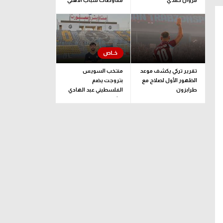
مروان حمدي
مفاوضات شباب الأهلي
لضم بيزيرا قبل غلق
الملف
تقرير تركي يكشف موعد
منتخب السويس
الظهور الأول لصلاح مع
بتروجت يضم
طرابزون
الفلسطيني عبد الهادي
راشد