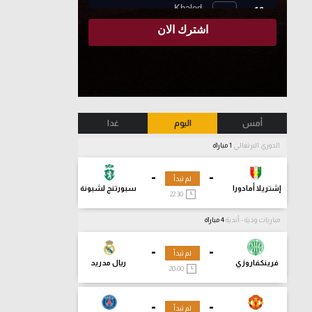
أمس
اليوم
غدا
الدوري البرتغالي
1 مباراة
-
-
لم تبدأ
إشتريلا أمادورا
سبورتنج لشبونة
22:30
مباريات ودية - أندية
4 مباراة
-
-
لم تبدأ
فرينكفاروزي
ريال مدريد
20:00
-
-
لم تبدأ