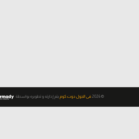
© 2026
فى الجول دوت كوم
يتم إدارته و تطويره
بواسطة