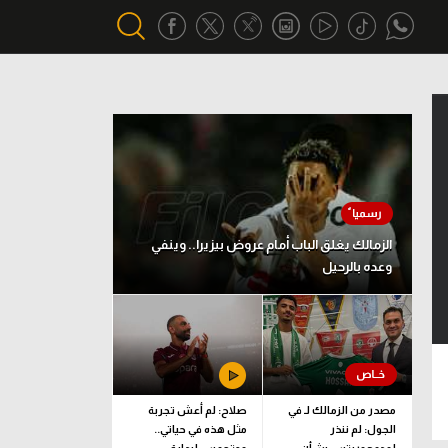
أقسام خاصة
Gamers
يكية
ميركاتو
تحقيق في الجول
الزمالك يغلق الباب أمام عروض بيزيرا.. وينفي
وعده بالرحيل
تقرير في الجول
تحليل في الجول
حكايات في الجول
كويز في الجول
مصدر من الزمالك لـ في
صلاح: لم أعش تجربة
الجول: لم ننذر
مثل هذه في حياتي..
فيديو في الجول