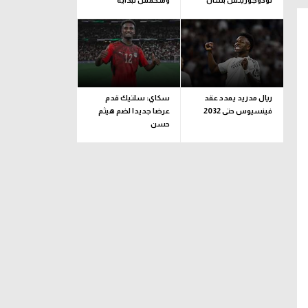
لودوجوريتس بشأن
ومتحمس لبداية
مستحقات حسام عبد
المغامرة مع طرابزون
المجيد.. وهذا الموعد
المتفق عليه
ريال مدريد يمدد عقد
سكاي: سلتيك قدم
فينسيوس حتى 2032
عرضا جديدا لضم هيثم
حسن