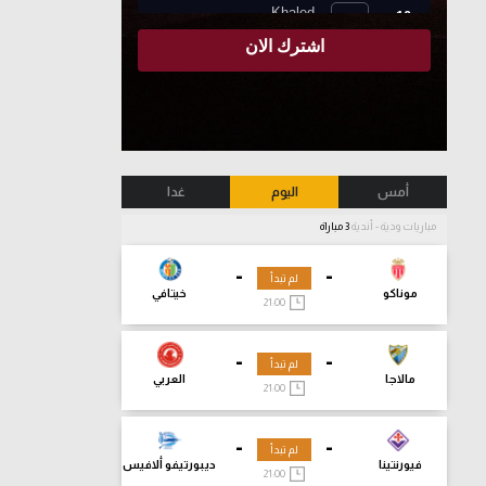
أمس
اليوم
غدا
مباريات ودية - أندية
3 مباراة
-
-
لم تبدأ
موناكو
خيتافي
21:00
-
-
لم تبدأ
مالاجا
العربي
21:00
-
-
لم تبدأ
فيورنتينا
ديبورتيفو ألافيس
21:00