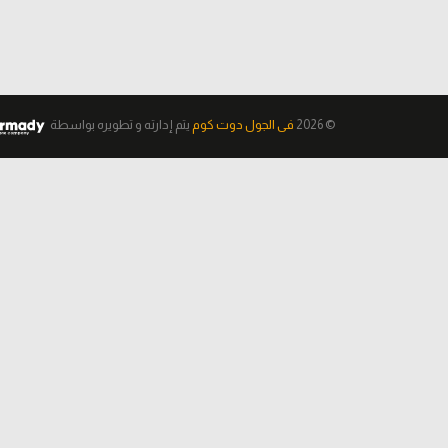
© 2026
فى الجول دوت كوم
يتم إدارته و تطويره
بواسطة