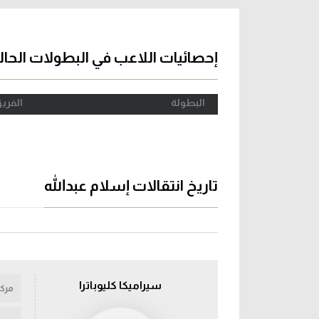
آراء حرة
الدوري ا
ركن الألعاب
دوري أبطا
إحصائيات اللاعب في البطولات الحال
دوري أبطا
البطولة
الفري
كل البطولات
تاريخ انتقالات إسلام عبدالله
سيراميكا كليوباترا
مركز