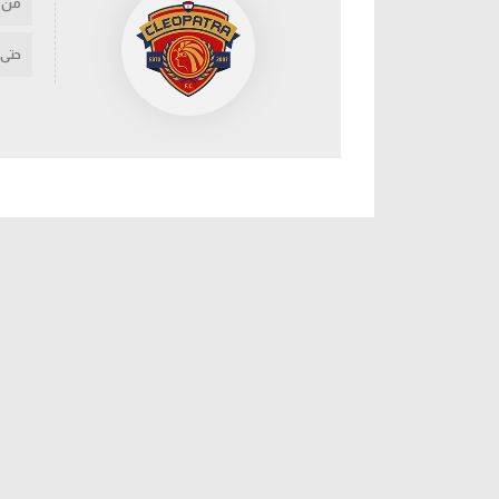
من
حتى