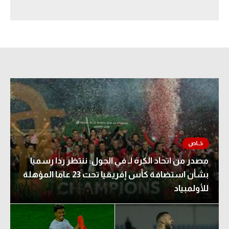
سعودي في الجول
الدوري الإنجليزي
الدوري الإسباني
دوري أبطال أوروبا
القسم الثاني
رياضات أخرى
أمم إفريقيا
كرة السلة الأمريكية
مصدر من اتحاد الكرة لـ في الجول: ننتظر ردا رسميا
بشأن استضافة كأس إفريقيا تحت 23 عاما المؤهلة
كرة سلة
للأولمبياد
كرة يد
كرة طائرة