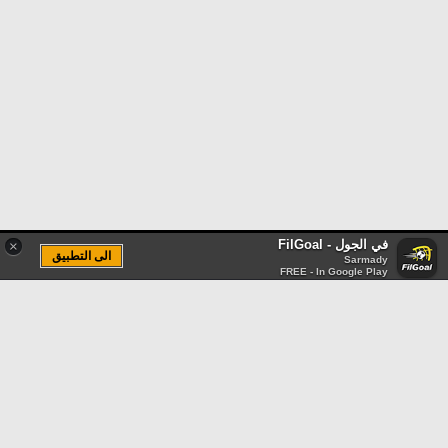
في الجول - FilGoal
×
الى التطبيق
Sarmady
FREE - In Google Play