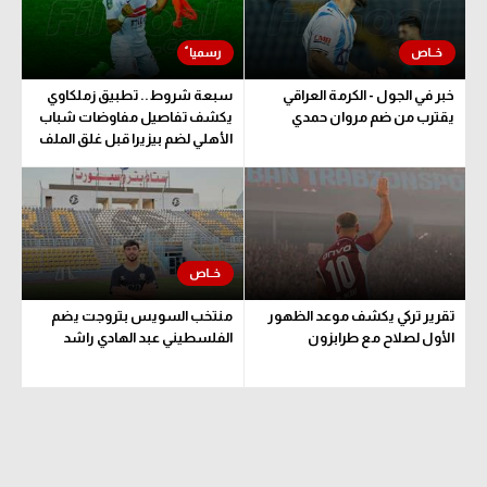
الوطن العربي
في المونديال
خبر في الجول - الكرمة العراقي
سبعة شروط.. تطبيق زملكاوي
رياضة نسائية
يقترب من ضم مروان حمدي
يكشف تفاصيل مفاوضات شباب
الأهلي لضم بيزيرا قبل غلق الملف
آسيا
أمريكا
ركن الألعاب
أقسام خاصة
تقرير تركي يكشف موعد الظهور
منتخب السويس بتروجت يضم
الأول لصلاح مع طرابزون
الفلسطيني عبد الهادي راشد
Gamers
ميركاتو
تحقيق في الجول
تقرير في الجول