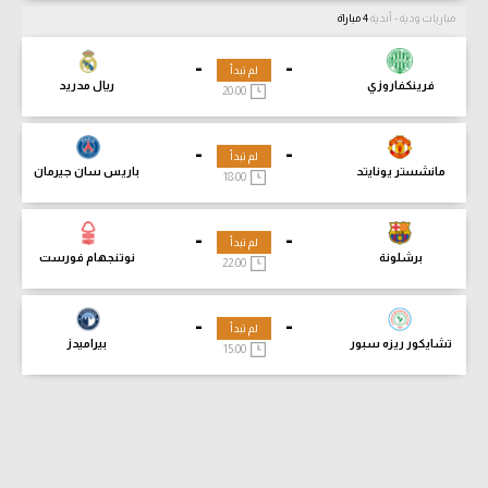
مباريات ودية - أندية
4 مباراة
-
-
لم تبدأ
فرينكفاروزي
ريال مدريد
20:00
-
-
لم تبدأ
مانشستر يونايتد
باريس سان جيرمان
18:00
-
-
لم تبدأ
برشلونة
نوتنجهام فورست
22:00
-
-
لم تبدأ
تشايكور ريزه سبور
بيراميدز
15:00