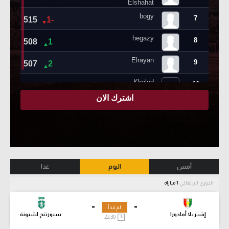
أمس
اليوم
غدا
الدوري البرتغالي
1 مباراة
-
-
لم تبدأ
إشتريلا أمادورا
سبورتنج لشبونة
22:30