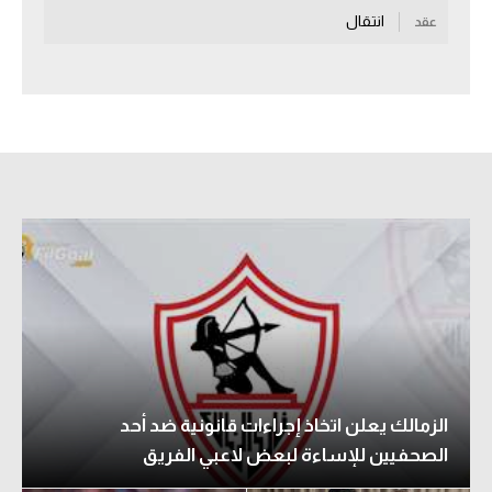
انتقال
عقد
سعودي في الجول
الدوري الإنجليزي
الدوري الإسباني
دوري أبطال أوروبا
القسم الثاني
رياضات أخرى
أمم إفريقيا
كرة السلة الأمريكية
كرة سلة
الزمالك يعلن اتخاذ إجراءات قانونية ضد أحد
كرة يد
الصحفيين للإساءة لبعض لاعبي الفريق
كرة طائرة