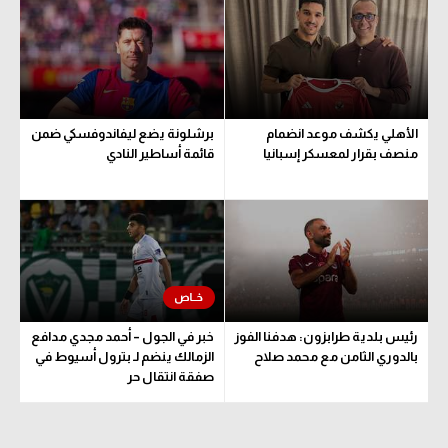
الوطن العربي
في المونديال
رياضة نسائية
الأهلي يكشف موعد انضمام
برشلونة يضع ليفاندوفسكي ضمن
آسيا
منصف بقرار لمعسكر إسبانيا
قائمة أساطير النادي
أمريكا
ركن الألعاب
أقسام خاصة
Gamers
رئيس بلدية طرابزون: هدفنا الفوز
خبر في الجول – أحمد مجدي مدافع
ميركاتو
بالدوري الثامن مع محمد صلاح
الزمالك ينضم لـ بترول أسيوط في
صفقة انتقال حر
تحقيق في الجول
تقرير في الجول