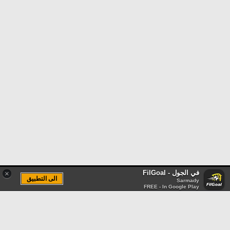
في الجول - FilGoal
×
الى التطبيق
Sarmady
FREE - In Google Play