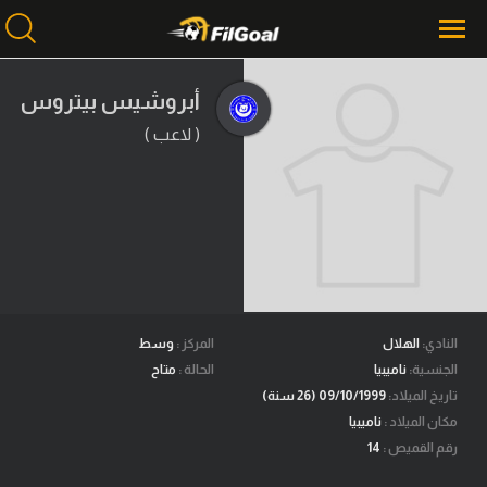
أبروشيس بيتروس
( لاعب )
محتوى إخباري
الرئيسية
أخبار
مباريات
ميركاتو
فانتازي في الجول
النادي:
الهلال
المركز :
وسط
الجنسية:
ناميبيا
الحالة :
متاح
مسابقة التوقعات
تاريخ الميلاد:
09/10/1999 (26 سنة)
مكان الميلاد :
ناميبيا
فيديوهات
رقم القميص :
14
عدسات