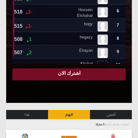
أمس
اليوم
غدا
مباريات ودية - أندية
3 مباراة