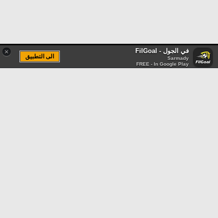
في الجول - FilGoal
×
الى التطبيق
Sarmady
FREE - In Google Play