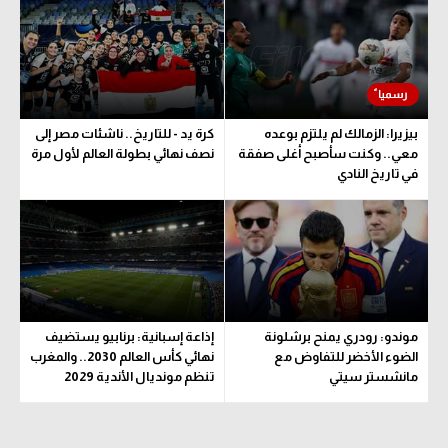
الوطن العربي
في المونديال
رياضة نسائية
بيزيرا: الزمالك لم يلتزم بوعده
كرة يد - للتاريخ.. ناشئات مصر إلى
آسيا
معي.. وكنت سأصبح أغلى صفقة
نصف نهائي بطولة العالم لأول مرة
في تاريخ النادي
أمريكا
ركن الألعاب
أقسام خاصة
Gamers
موندو: رودري يمنح برشلونة
إذاعة إسبانية: برنابيو يستضيف
ميركاتو
الضوء الأخضر للتفاوض مع
نهائي كأس العالم 2030.. والمغرب
مانشستر سيتي
تنظم مونديال الأندية 2029
تحقيق في الجول
تقرير في الجول