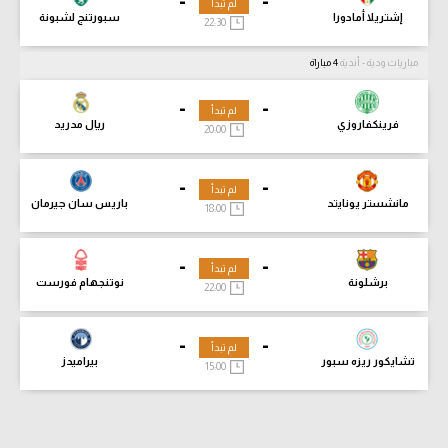
-
-
لم تبدأ
إشتريلا أمادورا
سبورتنج لشبونة
22:30
مباريات ودية - أندية
4 مباراة
-
-
لم تبدأ
فرينكفاروزي
ريال مدريد
20:00
-
-
لم تبدأ
مانشستر يونايتد
باريس سان جيرمان
18:00
-
-
لم تبدأ
برشلونة
نوتنجهام فورست
22:00
-
-
لم تبدأ
تشايكور ريزه سبور
بيراميدز
15:00