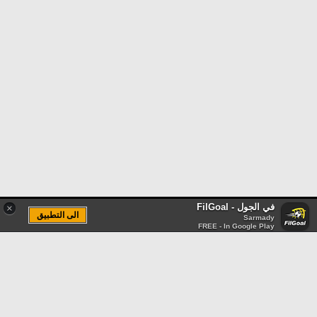
في الجول - FilGoal
×
الى التطبيق
Sarmady
FREE - In Google Play