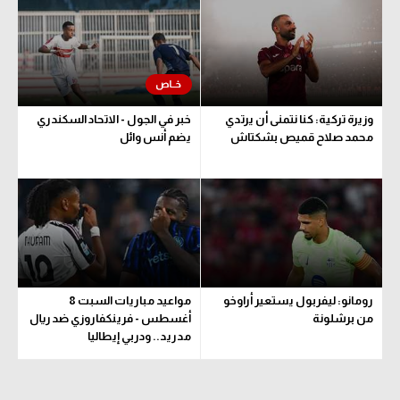
الوطن العربي
في المونديال
رياضة نسائية
وزيرة تركية: كنا نتمنى أن يرتدي
خبر في الجول - الاتحاد السكندري
آسيا
محمد صلاح قميص بشكتاش
يضم أنس وائل
أمريكا
ركن الألعاب
أقسام خاصة
Gamers
رومانو: ليفربول يستعير أراوخو
مواعيد مباريات السبت 8
ميركاتو
من برشلونة
أغسطس - فرينكفاروزي ضد ريال
مدريد.. ودربي إيطاليا
تحقيق في الجول
تقرير في الجول