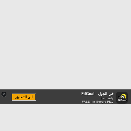
في الجول - FilGoal
×
الى التطبيق
Sarmady
FREE - In Google Play