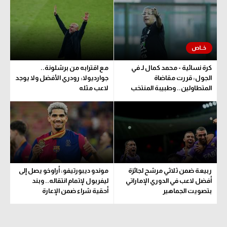
الوطن العربي
في المونديال
رياضة نسائية
كرة نسائية - محمد كمال لـ في
مع اقترابه من برشلونة..
آسيا
الجول: قررت مقاضاة
جوارديولا: رودري الأفضل ولا يوجد
المتطاولين.. وطبيبة المنتخب
لاعب مثله
أمريكا
تحدد مدة اللعب
ركن الألعاب
أقسام خاصة
Gamers
ربيعة ضمن ثلاثي مرشح لجائزة
موندو ديبورتيفو: أراوخو يصل إلى
ميركاتو
أفضل لاعب في الدوري الإماراتي
ليفربول لإتمام انتقاله.. وبند
بتصويت الجماهير
أحقية شراء ضمن الإعارة
تحقيق في الجول
تقرير في الجول