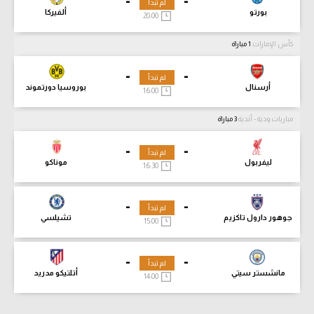
-
-
لم تبدأ
بورتو
ألفيركا
20:00
كأس الإمارات
1 مباراة
-
-
لم تبدأ
أرسنال
بوروسيا دورتموند
16:00
مباريات ودية - أندية
3 مباراة
-
-
لم تبدأ
ليفربول
موناكو
16:30
-
-
لم تبدأ
جوهور دارول تاكزيم
تشيلسي
15:00
-
-
لم تبدأ
مانشستر سيتي
أتلتيكو مدريد
14:00