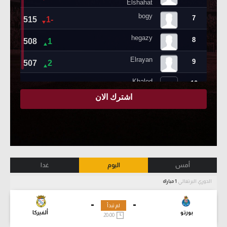
أمس
اليوم
غدا
الدوري البرتغالي
1 مباراة
-
-
لم تبدأ
بورتو
ألفيركا
20:00