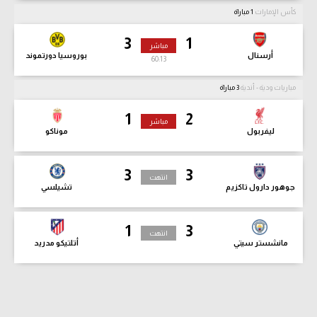
كأس الإمارات
1 مباراة
3
1
مباشر
أرسنال
بوروسيا دورتموند
60:13
مباريات ودية - أندية
3 مباراة
1
2
مباشر
ليفربول
موناكو
3
3
انتهت
جوهور دارول تاكزيم
تشيلسي
1
3
انتهت
مانشستر سيتي
أتلتيكو مدريد