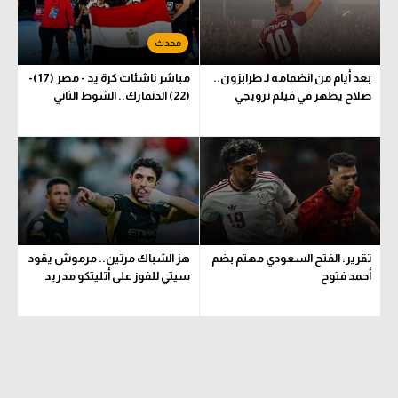
الوطن العربي
في المونديال
بعد أيام من انضمامه لـ طرابزون..
مباشر ناشئات كرة يد - مصر (17)-
رياضة نسائية
صلاح يظهر في فيلم ترويجي
(22) الدنمارك.. الشوط الثاني
آسيا
أمريكا
ركن الألعاب
أقسام خاصة
تقرير: الفتح السعودي مهتم بضم
هز الشباك مرتين.. مرموش يقود
أحمد فتوح
سيتي للفوز على أتليتكو مدريد
Gamers
ميركاتو
تحقيق في الجول
تقرير في الجول