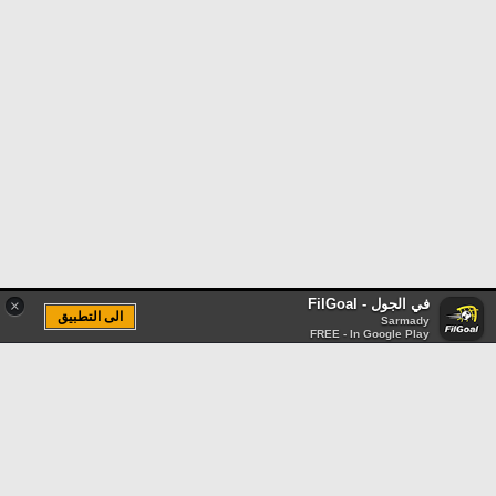
في الجول - FilGoal
×
الى التطبيق
Sarmady
FREE - In Google Play