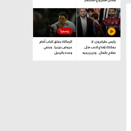
بشأن مشروع استثمار
فيفا
رئيس طرابزون: لا
الزمالك يغلق الباب أمام
يمكنك إقناع لاعب مثل
عروض بيزيرا.. وينفي
صلاح بالمال.. وتريزيجيه
وعده بالرحيل
لعب دورا إيجابيا