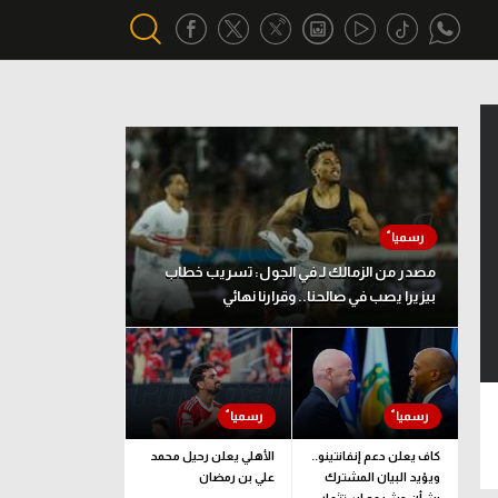
أقسام خاصة
Gamers
يكية
ميركاتو
تحقيق في الجول
مصدر من الزمالك لـ في الجول: تسريب خطاب
بيزيرا يصب في صالحنا.. وقرارنا نهائي
تقرير في الجول
تحليل في الجول
حكايات في الجول
كويز في الجول
كاف يعلن دعم إنفانتينو..
الأهلي يعلن رحيل محمد
ويؤيد البيان المشترك
علي بن رمضان
فيديو في الجول