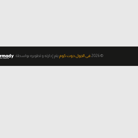
© 2026
فى الجول دوت كوم
يتم إدارته و تطويره
بواسطة