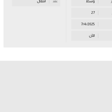
وسط
انتقال
عقد
27
7/4/2025
الآن