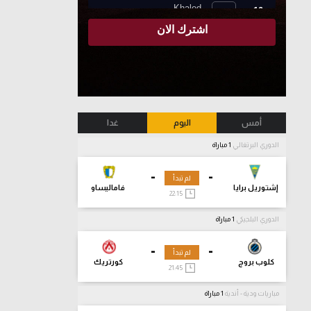
أمس
اليوم
غدا
الدوري البرتغالي
1 مباراة
-
-
لم تبدأ
إشتوريل برايا
فاماليساو
22:15
الدوري البلجيكي
1 مباراة
-
-
لم تبدأ
كلوب بروج
كورتريك
21:45
مباريات ودية - أندية
1 مباراة