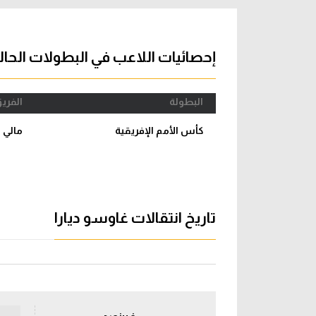
آراء حرة
الدوري ا
ركن الألعاب
دوري أبطا
إحصائيات اللاعب في البطولات الحال
دوري أبطا
البطولة
الفري
كل البطولات
كأس الأمم الإفريقية
مالي
تاريخ انتقالات غاوسو ديارا