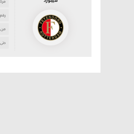
فيينورد
مركز
رقم
من
حتى