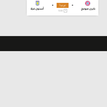
-
-
لم تبدأ
بايرن ميونيخ
أستون فيلا
13:00