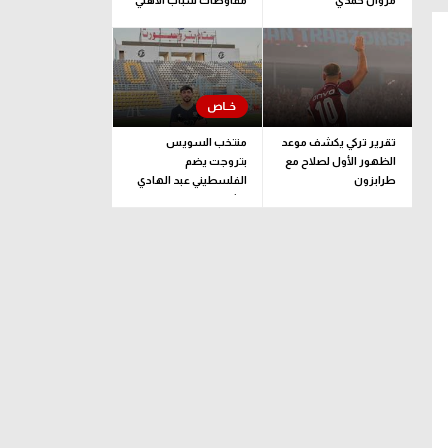
مروان حمدي
مفاوضات شباب الأهلي
لضم بيزيرا قبل غلق
الملف
تقرير تركي يكشف موعد
منتخب السويس
الظهور الأول لصلاح مع
بتروجت يضم
طرابزون
الفلسطيني عبد الهادي
راشد