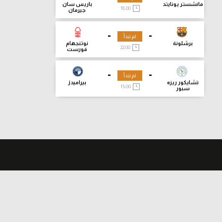
مانشستر يونايتد
باريس سان
18:00
جيرمان
-
-
لم تبدأ
برشلونة
نوتنجهام
22:00
فورست
-
-
لم تبدأ
تشايكور ريزه
بيراميدز
15:00
سبور