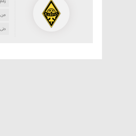
رقم
من
حتى