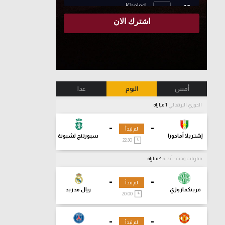
أمس
اليوم
غدا
الدوري البرتغالي
1 مباراة
-
-
لم تبدأ
إشتريلا أمادورا
سبورتنج لشبونة
22:30
مباريات ودية - أندية
4 مباراة
-
-
لم تبدأ
فرينكفاروزي
ريال مدريد
20:00
-
-
لم تبدأ