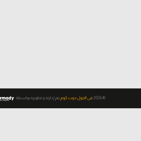
© 2026
فى الجول دوت كوم
يتم إدارته و تطويره
بواسطة