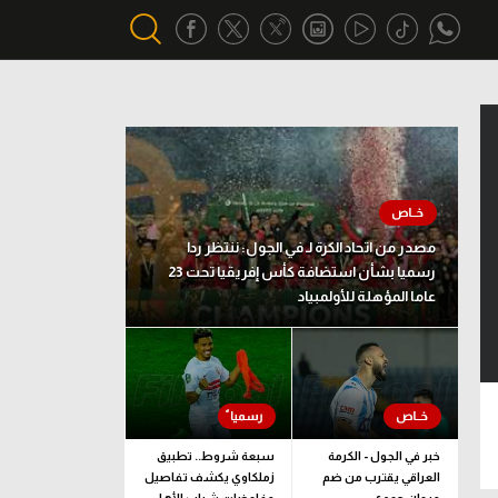
أقسام خاصة
Gamers
يكية
ميركاتو
مصدر من اتحاد الكرة لـ في الجول: ننتظر ردا
تحقيق في الجول
رسميا بشأن استضافة كأس إفريقيا تحت 23
عاما المؤهلة للأولمبياد
تقرير في الجول
تحليل في الجول
حكايات في الجول
كويز في الجول
خبر في الجول - الكرمة
سبعة شروط.. تطبيق
العراقي يقترب من ضم
زملكاوي يكشف تفاصيل
فيديو في الجول