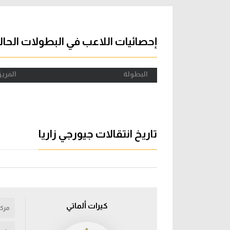
آراء حرة
الدوري ا
ركن الألعاب
دوري أبطا
إحصائيات اللاعب في البطولات الحال
دوري أبطا
البطولة
الفري
كل البطولات
تاريخ انتقالات جيورجي زاريا
كيرات ألماتي
مركز