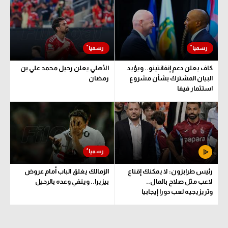
الوطن العربي
في المونديال
رياضة نسائية
كاف يعلن دعم إنفانتينو.. ويؤيد
الأهلي يعلن رحيل محمد علي بن
آسيا
البيان المشترك بشأن مشروع
رمضان
استثمار فيفا
أمريكا
ركن الألعاب
أقسام خاصة
Gamers
رئيس طرابزون: لا يمكنك إقناع
الزمالك يغلق الباب أمام عروض
ميركاتو
لاعب مثل صلاح بالمال..
بيزيرا.. وينفي وعده بالرحيل
وتريزيجيه لعب دورا إيجابيا
تحقيق في الجول
تقرير في الجول