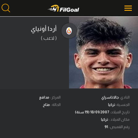
أردا أونياي
( لاعب )
محتوى إخباري
الرئيسية
أخبار
مباريات
ميركاتو
فانتازي في الجول
النادي:
جالاتاسراي
المركز :
مدافع
الجنسية:
تركيا
الحالة :
متاح
مسابقة التوقعات
تاريخ الميلاد:
18/01/2007 (19 سنة)
مكان الميلاد :
تركيا
فيديوهات
رقم القميص :
91
عدسات