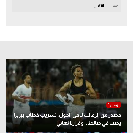
انتقال
عقد
سعودي في الجول
الدوري الإنجليزي
الدوري الإسباني
دوري أبطال أوروبا
القسم الثاني
رياضات أخرى
أمم إفريقيا
كرة السلة الأمريكية
كرة سلة
مصدر من الزمالك لـ في الجول: تسريب خطاب بيزيرا
كرة يد
يصب في صالحنا.. وقرارنا نهائي
كرة طائرة