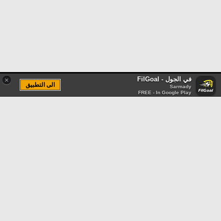
في الجول - FilGoal
×
الى التطبيق
Sarmady
FREE - In Google Play