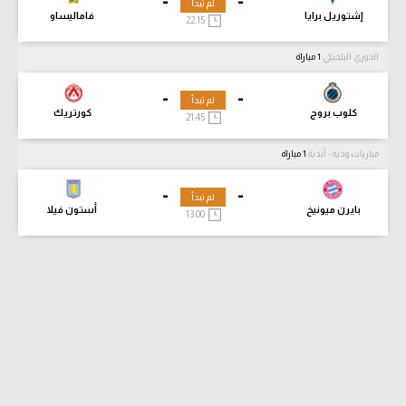
-
-
لم تبدأ
إشتوريل برايا
فاماليساو
22:15
الدوري البلجيكي
1 مباراة
-
-
لم تبدأ
كلوب بروج
كورتريك
21:45
مباريات ودية - أندية
1 مباراة
-
-
لم تبدأ
بايرن ميونيخ
أستون فيلا
13:00