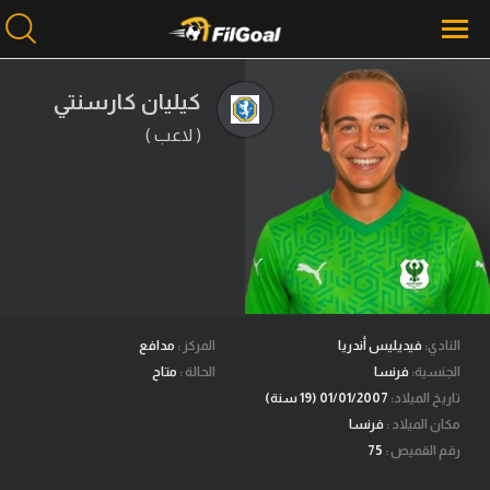
كيليان كارسنتي
( لاعب )
محتوى إخباري
الرئيسية
أخبار
مباريات
ميركاتو
فانتازي في الجول
النادي:
فيديليس أندريا
المركز :
مدافع
الجنسية:
فرنسا
الحالة :
متاح
مسابقة التوقعات
تاريخ الميلاد:
01/01/2007 (19 سنة)
مكان الميلاد :
فرنسا
فيديوهات
رقم القميص :
75
عدسات