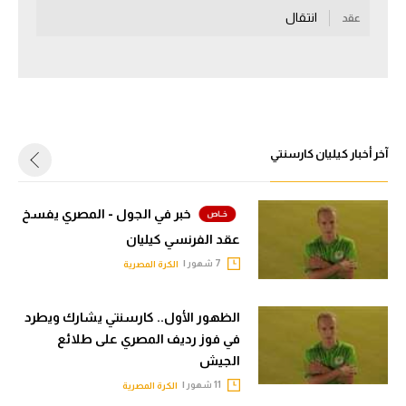
انتقال
عقد
سعودي في الجول
الدوري الإنجليزي
الدوري الإسباني
دوري أبطال أوروبا
آخر أخبار كيليان كارسنتي
القسم الثاني
رياضات أخرى
خبر في الجول - المصري يفسخ
عقد الفرنسي كيليان
أمم إفريقيا
7 شهور |
الكرة المصرية
كرة السلة الأمريكية
كرة سلة
الظهور الأول.. كارسنتي يشارك ويطرد
في فوز رديف المصري على طلائع
كرة يد
الجيش
11 شهور |
كرة طائرة
الكرة المصرية