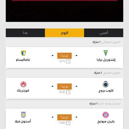
أمس
اليوم
غدا
الدوري البرتغالي
1 مباراة
-
-
لم تبدأ
إشتوريل برايا
فاماليساو
22:15
الدوري البلجيكي
1 مباراة
-
-
لم تبدأ
كلوب بروج
كورتريك
21:45
مباريات ودية - أندية
1 مباراة
-
-
لم تبدأ
بايرن ميونيخ
أستون فيلا
13:00