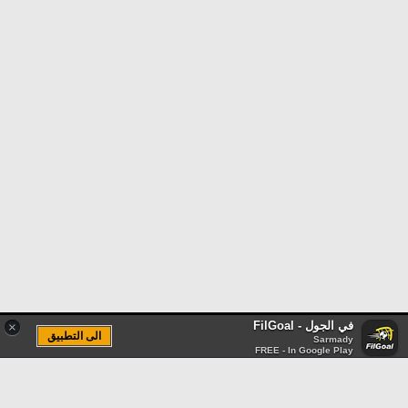
في الجول - FilGoal
×
الى التطبيق
Sarmady
FREE - In Google Play