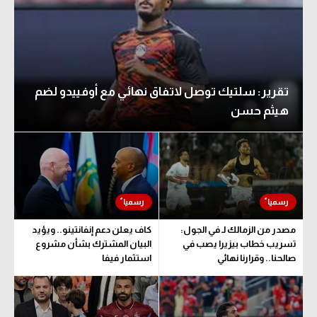
تحليل في الجول
حكايات في الجول
كويز في الجول
تقرير: سلتيك توصل لاتفاق نهائي مع أوفييدو لضم
فيديو في الجول
هيثم حسن
مصدر من الزمالك لـ في الجول:
كاف يعلن دعم إنفانتينو.. ويؤيد
تسريب خطاب بيزيرا يصب في
البيان المشترك بشأن مشروع
صالحنا.. وقرارنا نهائي
استثمار فيفا