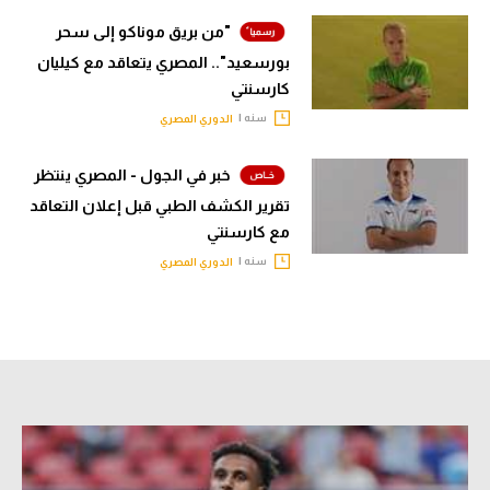
الوطن العربي
"من بريق موناكو إلى سحر
بورسعيد".. المصري يتعاقد مع كيليان
في المونديال
كارسنتي
رياضة نسائية
سنه |
الدوري المصري
آسيا
خبر في الجول - المصري ينتظر
أمريكا
تقرير الكشف الطبي قبل إعلان التعاقد
مع كارسنتي
ركن الألعاب
سنه |
الدوري المصري
أقسام خاصة
Gamers
ميركاتو
تحقيق في الجول
تقرير في الجول