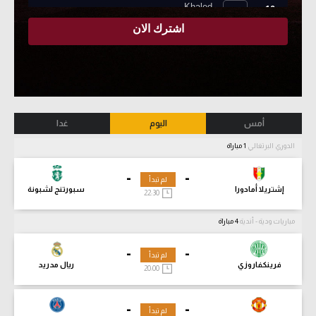
أمس
اليوم
غدا
الدوري البرتغالي
1 مباراة
-
-
لم تبدأ
إشتريلا أمادورا
سبورتنج لشبونة
22:30
مباريات ودية - أندية
4 مباراة
-
-
لم تبدأ
فرينكفاروزي
ريال مدريد
20:00
-
-
لم تبدأ