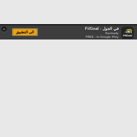
في الجول - FilGoal
×
الى التطبيق
Sarmady
FREE - In Google Play