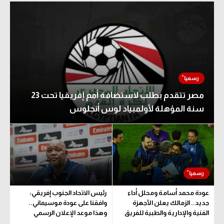
الوطن العربي
في المونديال
رياضة نسائية
آسيا
أمريكا
مصر تتقدم بطلب لاستضافة أمم إفريقيا تحت 23
سنة المؤهلة لأولمبياد لوس أنجلوس
ركن الألعاب
أقسام خاصة
Gamers
ميركاتو
عودة محمد أسامة ومحلل أداء
رئيس الاتحاد الجنوب إفريقي:
تحقيق في الجول
جديد.. الزمالك يعلن الأجهزة
وافقنا على عودة موسيماني..
الفنية والإدارية والطبية للفريق
وهذا موعد الإعلان الرسمي
تقرير في الجول