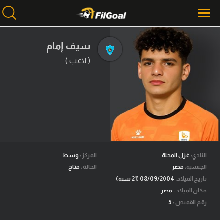
سيف إمام
( لاعب )
محتوى إخباري
الرئيسية
أخبار
مباريات
ميركاتو
فانتازي في الجول
النادي:
غزل المحلة
المركز :
وسط
الجنسية:
مصر
الحالة :
متاح
مسابقة التوقعات
تاريخ الميلاد:
08/09/2004 (21 سنة)
مكان الميلاد :
مصر
فيديوهات
رقم القميص :
5
عدسات