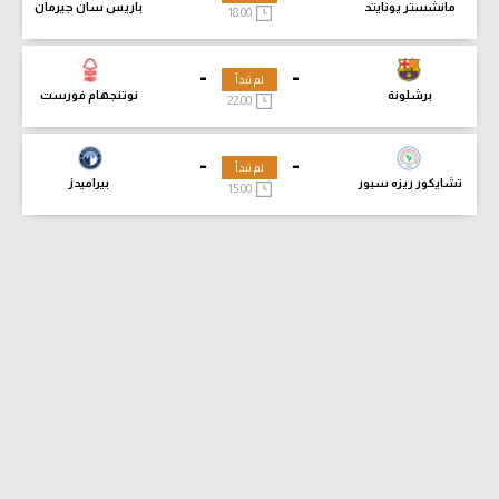
مانشستر يونايتد
باريس سان جيرمان
18:00
-
-
لم تبدأ
برشلونة
نوتنجهام فورست
22:00
-
-
لم تبدأ
تشايكور ريزه سبور
بيراميدز
15:00