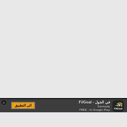
في الجول - FilGoal
×
الى التطبيق
Sarmady
FREE - In Google Play