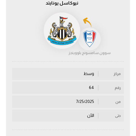
نيوكاسل يونايتد
الدوري السعودي للمحترفين
دوري أبطال أوروبا
دوري أبطال إفريقيا
سوون سامسونج بلووينجز
كل البطولات
وسط
مركز
أقسام
الكرة المصرية
64
رقم
الدوري المصري
7/25/2025
من
الكرة الأوروبية
الآن
حتى
الكرة الإفريقية
منتخب مصر