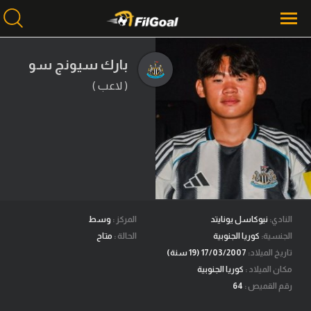
بارك سيونج سو
( لاعب )
محتوى إخباري
الرئيسية
أخبار
مباريات
ميركاتو
فانتازي في الجول
النادي:
نيوكاسل يونايتد
المركز :
وسط
الجنسية:
كوريا الجنوبية
الحالة :
متاح
مسابقة التوقعات
تاريخ الميلاد:
17/03/2007 (19 سنة)
مكان الميلاد :
كوريا الجنوبية
فيديوهات
رقم القميص :
64
عدسات