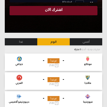
أمس
اليوم
غدا
مباريات ودية - أندية
3 مباراة
-
-
لم تبدأ
موناكو
خيتافي
21:00
-
-
لم تبدأ
مالاجا
العربي
21:00
-
-
لم تبدأ
فيورنتينا
ديبورتيفو ألافيس
21:00