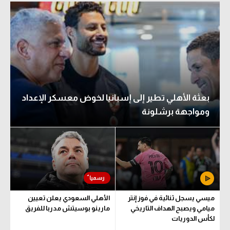
الوطن العربي
في المونديال
رياضة نسائية
آسيا
أمريكا
بعثة الأهلي تطير إلى إسبانيا لخوض معسكر الإعداد
ومواجهة برشلونة
ركن الألعاب
أقسام خاصة
Gamers
ميركاتو
ميسي يسجل ثنائية في فوز إنتر
الأهلي السعودي يعلن تعيين
تحقيق في الجول
ميامي ويصبح الهداف التاريخي
مارينو بوسيتش مدربا للفريق
لكأس الدوريات
تقرير في الجول