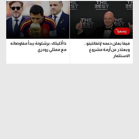
تحليل في الجول
حكايات في الجول
كويز في الجول
فيفا يعلن دعمه لإنفانتينو..
ذا أثليتك: برشلونة يبدأ مفاوضاته
فيديو في الجول
ويعتذر عن أزمة مشروع
مع ممثلي رودري
الاستثمار