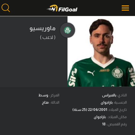
ماوريسيو
( لاعب )
محتوى إخباري
الرئيسية
أخبار
مباريات
ميركاتو
فانتازي في الجول
النادي:
بالميراس
المركز :
وسط
الجنسية:
باراجواى
الحالة :
متاح
مسابقة التوقعات
تاريخ الميلاد:
22/06/2001 (25 سنة)
مكان الميلاد :
باراجواى
فيديوهات
رقم القميص :
18
عدسات