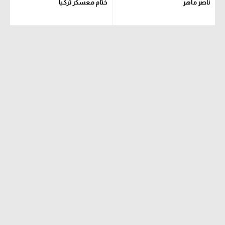
ناصر ماهر
ختام معسكر تركيا
تحليل في الجول
حكايات في الجول
كويز في الجول
فيديو في الجول