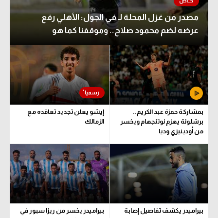
الوطن العربي
مصدر من غزل المحلة لـ في الجول: الأهلي رفع
في المونديال
عرضه لضم محمود صلاح.. وموقفنا كما هو
رياضة نسائية
آسيا
أمريكا
ركن الألعاب
بمشاركة حمزة عبد الكريم..
إيشو يعلن تجديد تعاقده مع
برشلونة يهزم نوتنجهام ويخسر
الزمالك
من أودينيزي وديا
أقسام خاصة
Gamers
ميركاتو
تحقيق في الجول
بيراميدز يكشف تفاصيل إصابة
بيراميدز يخسر من ريزا سبور في
تقرير في الجول