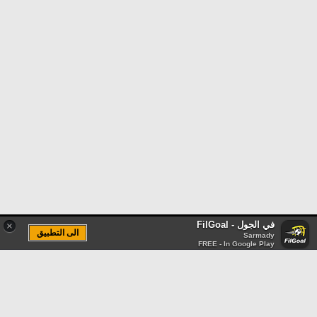
في الجول - FilGoal
×
الى التطبيق
Sarmady
FREE - In Google Play