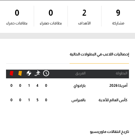
آراء حرة
0
0
2
9
ركن الألعاب
مشاركة
الأهداف
بطاقات صفراء
بطاقات حمراء
بطولات
أمريكا 2026
إحصائيات اللاعب في البطولات الحالية
الدوري المصري
البطولة
الفريق
الدوري الإنجليزي الممتاز
أمريكا 2026
باراجواي
0
4
1
0
0
الدوري الإسباني
كأس العالم للأندية
بالميراس
0
5
1
0
0
الدوري الإيطالي
الدوري الألماني
تاريخ انتقالات ماوريسيو
الدوري الفرنسي