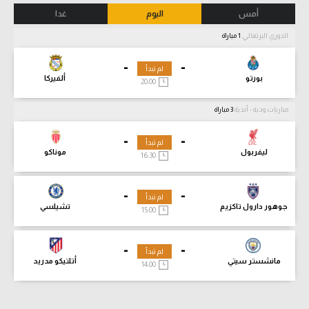
أمس
اليوم
غدا
الدوري البرتغالي
1 مباراة
-
-
لم تبدأ
بورتو
ألفيركا
20:00
مباريات ودية - أندية
3 مباراة
-
-
لم تبدأ
ليفربول
موناكو
16:30
-
-
لم تبدأ
جوهور دارول تاكزيم
تشيلسي
15:00
-
-
لم تبدأ
مانشستر سيتي
أتلتيكو مدريد
14:00