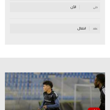
سعودي في الجول
الآن
حتى
الدوري الإنجليزي
الدوري الإسباني
انتقال
عقد
دوري أبطال أوروبا
القسم الثاني
رياضات أخرى
أمم إفريقيا
كرة السلة الأمريكية
كرة سلة
كرة يد
كرة طائرة