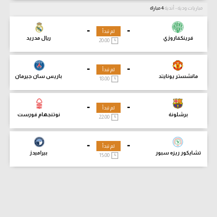
مباريات ودية - أندية
4 مباراة
-
-
لم تبدأ
فرينكفاروزي
ريال مدريد
20:00
-
-
لم تبدأ
مانشستر يونايتد
باريس سان جيرمان
18:00
-
-
لم تبدأ
برشلونة
نوتنجهام فورست
22:00
-
-
لم تبدأ
تشايكور ريزه سبور
بيراميدز
15:00