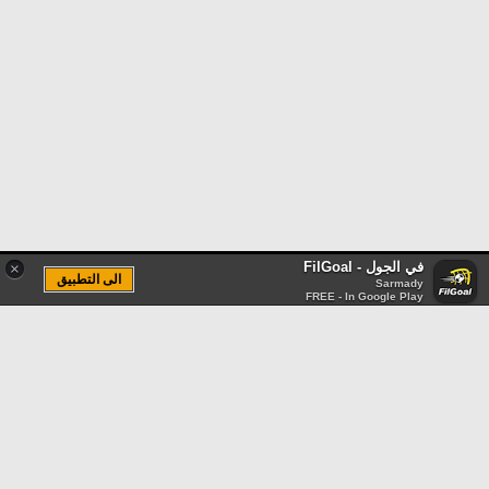
في الجول - FilGoal
×
الى التطبيق
Sarmady
FREE - In Google Play