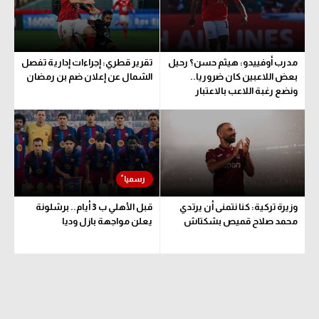
الوطن العربي
في المونديال
مدرب أوفييدو: هيثم حسن؟ رحيل
تقرير قطري: إجراءات إدارية تفصل
رياضة نسائية
بعض اللاعبين كان ضروريا..
الشمال عن إعلان ضم بن رمضان
ونضع رغبة اللاعب بالاعتبار
آسيا
أمريكا
ركن الألعاب
أقسام خاصة
وزيرة تركية: كنا نتمنى أن يرتدي
قبل الأهلي ب 3 أيام.. برشلونة
محمد صلاح قميص بشكتاش
يعلن مواجهة بازل وديا
Gamers
ميركاتو
تحقيق في الجول
تقرير في الجول