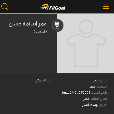
عمر أسامة حسن
( لاعب )
محتوى إخباري
الرئيسية
أخبار
مباريات
ميركاتو
فانتازي في الجول
النادي:
إنـبي
الحالة :
متاح
الجنسية:
مصر
مسابقة التوقعات
تاريخ الميلاد:
01/01/2005 (21 سنة)
مكان الميلاد :
مصر
فيديوهات
المركز :
وسط أيسر
عدسات