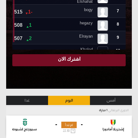
أمس
اليوم
غدا
الدوري البرتغالي
1 مباراة
-
-
لم تبدأ
إشتريلا أمادورا
سبورتنج لشبونة
22:30