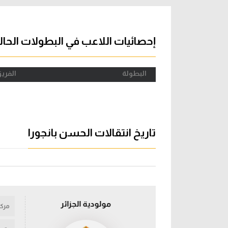
آراء حرة
الدوري ا
ركن الألعاب
دوري أبطا
إحصائيات اللاعب في البطولات الحال
دوري أبطا
البطولة
الفري
كل البطولات
تاريخ انتقالات الحسن بانجورا
مولودية الجزائر
مركز