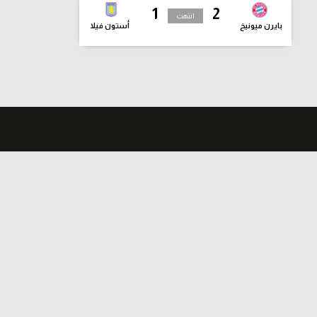
1
2
انتهت
بايرن ميونيخ
أستون فيلا