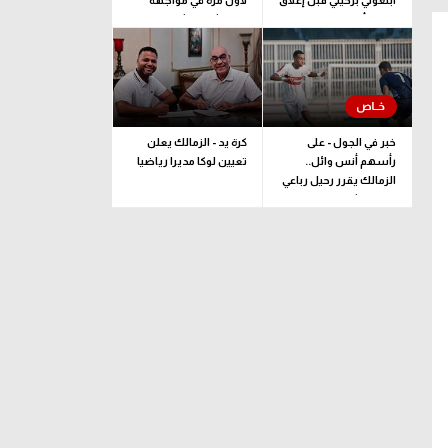
أبلغوني برحيلي قبل إغلاق
لأول مرة في مواجهة
القيد بأيام
فرينتشفاروشي
خبر في الجول - على
كرة يد - الزمالك يعلن
رأسهم أنس وائل..
تعيين لوكا مديرا رياضيا
الزمالك يقرر رحيل رباعي
فريق الشباب