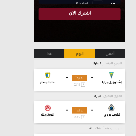
أمس
اليوم
غدا
الدوري البرتغالي
1 مباراة
-
-
لم تبدأ
إشتوريل برايا
فاماليساو
22:15
الدوري البلجيكي
1 مباراة
-
-
لم تبدأ
كلوب بروج
كورتريك
21:45
مباريات ودية - أندية
1 مباراة