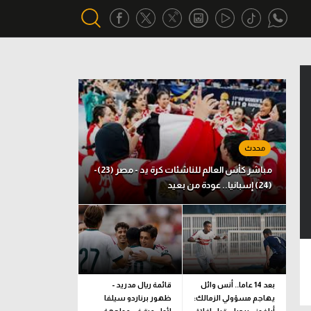
أقسام خاصة
Gamers
يكية
ميركاتو
تحقيق في الجول
مباشر كأس العالم للناشئات كرة يد - مصر (23)-
(24) إسبانيا.. عودة من بعيد
تقرير في الجول
تحليل في الجول
حكايات في الجول
كويز في الجول
بعد 14 عاما.. أنس وائل
قائمة ريال مدريد -
يهاجم مسؤولي الزمالك:
ظهور برناردو سيلفا
فيديو في الجول