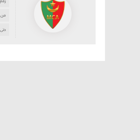
رقم
من
حتى