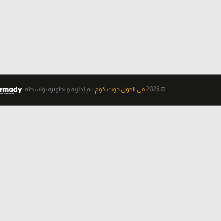
© 2026
فى الجول دوت كوم
يتم إدارته و تطويره
بواسطة