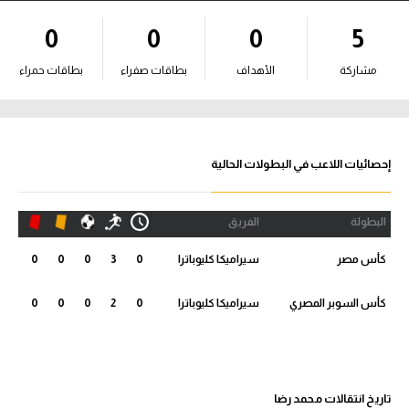
آراء حرة
0
0
0
5
ركن الألعاب
مشاركة
الأهداف
بطاقات صفراء
بطاقات حمراء
بطولات
أمريكا 2026
إحصائيات اللاعب في البطولات الحالية
الدوري المصري
البطولة
الفريق
الدوري الإنجليزي الممتاز
كأس مصر
سيراميكا كليوباترا
0
3
0
0
0
الدوري الإسباني
كأس السوبر المصري
سيراميكا كليوباترا
0
2
0
0
0
الدوري الإيطالي
الدوري الألماني
تاريخ انتقالات محمد رضا
الدوري الفرنسي