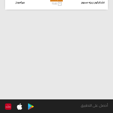
تشايكور ريزه سبور
بيراميدز
15:00
أحصل على التطبيق