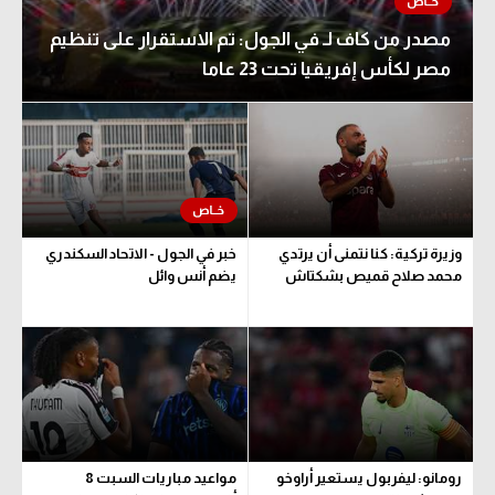
الوطن العربي
مصدر من كاف لـ في الجول: تم الاستقرار على تنظيم
في المونديال
مصر لكأس إفريقيا تحت 23 عاما
رياضة نسائية
آسيا
أمريكا
ركن الألعاب
وزيرة تركية: كنا نتمنى أن يرتدي
خبر في الجول - الاتحاد السكندري
محمد صلاح قميص بشكتاش
يضم أنس وائل
أقسام خاصة
Gamers
ميركاتو
تحقيق في الجول
رومانو: ليفربول يستعير أراوخو
مواعيد مباريات السبت 8
تقرير في الجول