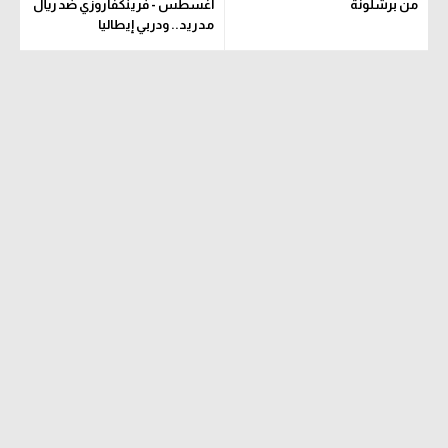
من برشلونة
أغسطس - فرينكفاروزي ضد ريال
مدريد.. ودربي إيطاليا
تحليل في الجول
حكايات في الجول
كويز في الجول
فيديو في الجول