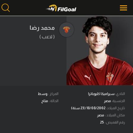
محمد رضا
( لاعب )
محتوى إخباري
الرئيسية
أخبار
مباريات
ميركاتو
فانتازي في الجول
النادي:
سيراميكا كليوباترا
المركز :
وسط
الجنسية:
مصر
الحالة :
متاح
مسابقة التوقعات
تاريخ الميلاد:
18/08/2002 (23 سنة)
مكان الميلاد :
مصر
فيديوهات
رقم القميص :
25
عدسات