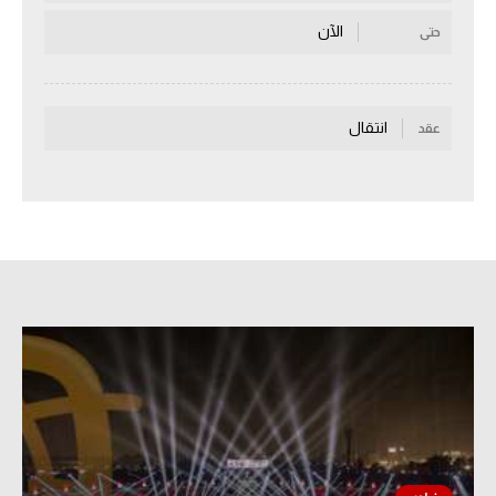
سعودي في الجول
الآن
حتى
الدوري الإنجليزي
الدوري الإسباني
انتقال
عقد
دوري أبطال أوروبا
القسم الثاني
رياضات أخرى
أمم إفريقيا
كرة السلة الأمريكية
كرة سلة
كرة يد
كرة طائرة