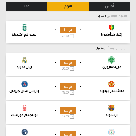
أمس
اليوم
غدا
الدوري البرتغالي
1 مباراة
-
-
لم تبدأ
إشتريلا أمادورا
سبورتنج لشبونة
22:30
مباريات ودية - أندية
4 مباراة
-
-
لم تبدأ
فرينكفاروزي
ريال مدريد
20:00
-
-
لم تبدأ
مانشستر يونايتد
باريس سان جيرمان
18:00
-
-
لم تبدأ
برشلونة
نوتنجهام فورست
22:00
-
-
لم تبدأ