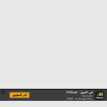
في الجول - FilGoal
×
الى التطبيق
Sarmady
FREE - In Google Play