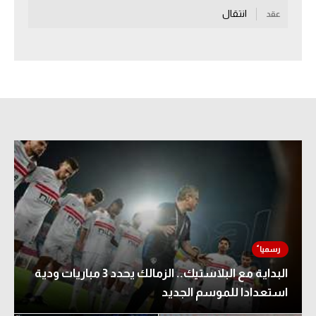
انتقال
عقد
سعودي في الجول
الدوري الإنجليزي
الدوري الإسباني
دوري أبطال أوروبا
القسم الثاني
رياضات أخرى
أمم إفريقيا
كرة السلة الأمريكية
كرة سلة
البداية مع البلاستيك.. الزمالك يحدد 3 مباريات ودية
كرة يد
استعدادا للموسم الجديد
كرة طائرة