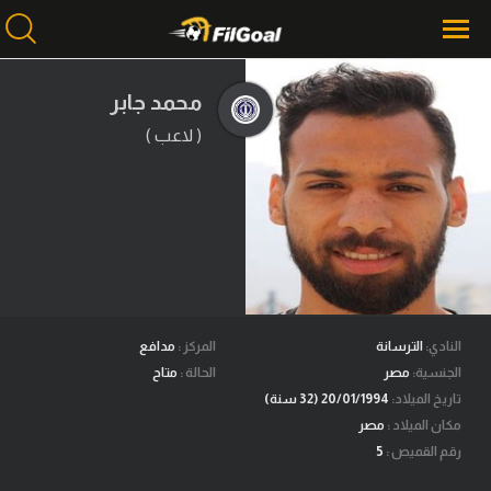
محمد جابر
( لاعب )
محتوى إخباري
الرئيسية
أخبار
مباريات
ميركاتو
فانتازي في الجول
النادي:
الترسانة
المركز :
مدافع
الجنسية:
مصر
الحالة :
متاح
مسابقة التوقعات
تاريخ الميلاد:
20/01/1994 (32 سنة)
مكان الميلاد :
مصر
فيديوهات
رقم القميص :
5
عدسات