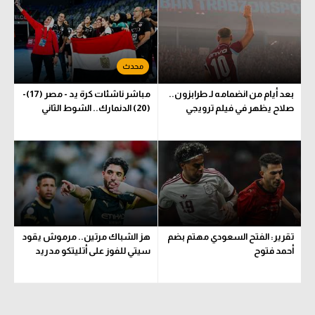
الوطن العربي
في المونديال
رياضة نسائية
بعد أيام من انضمامه لـ طرابزون..
مباشر ناشئات كرة يد - مصر (17)-
آسيا
صلاح يظهر في فيلم ترويجي
(20) الدنمارك.. الشوط الثاني
أمريكا
ركن الألعاب
أقسام خاصة
Gamers
تقرير: الفتح السعودي مهتم بضم
هز الشباك مرتين.. مرموش يقود
ميركاتو
أحمد فتوح
سيتي للفوز على أتليتكو مدريد
تحقيق في الجول
تقرير في الجول