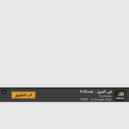
في الجول - FilGoal
×
الى التطبيق
Sarmady
FREE - In Google Play