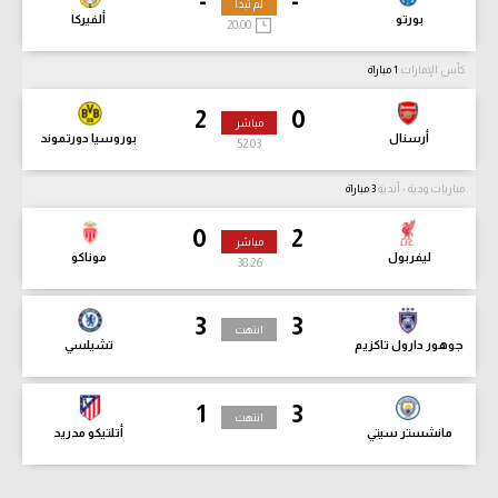
-
-
لم تبدأ
بورتو
ألفيركا
20:00
كأس الإمارات
1 مباراة
2
0
مباشر
أرسنال
بوروسيا دورتموند
52:04
مباريات ودية - أندية
3 مباراة
0
2
مباشر
ليفربول
موناكو
38:27
3
3
انتهت
جوهور دارول تاكزيم
تشيلسي
1
3
انتهت
مانشستر سيتي
أتلتيكو مدريد