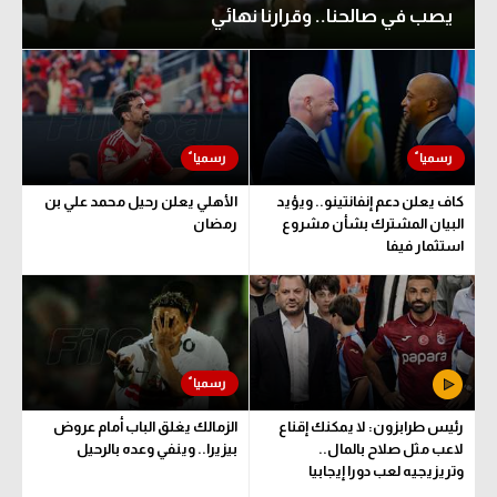
يصب في صالحنا.. وقرارنا نهائي
الوطن العربي
في المونديال
رياضة نسائية
آسيا
أمريكا
كاف يعلن دعم إنفانتينو.. ويؤيد
الأهلي يعلن رحيل محمد علي بن
البيان المشترك بشأن مشروع
رمضان
ركن الألعاب
استثمار فيفا
أقسام خاصة
Gamers
ميركاتو
رئيس طرابزون: لا يمكنك إقناع
الزمالك يغلق الباب أمام عروض
تحقيق في الجول
لاعب مثل صلاح بالمال..
بيزيرا.. وينفي وعده بالرحيل
وتريزيجيه لعب دورا إيجابيا
تقرير في الجول