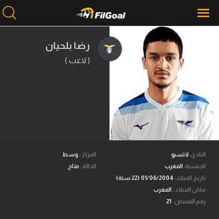
رضا بلحيان
( لاعب )
محتوى إخباري
الرئيسية
أخبار
مباريات
ميركاتو
فانتازي في الجول
النادي:
لاتسيو
المركز :
وسط
الجنسية:
المغرب
الحالة :
متاح
مسابقة التوقعات
تاريخ الميلاد:
01/06/2004 (22 سنة)
مكان الميلاد :
المغرب
فيديوهات
رقم القميص :
21
عدسات