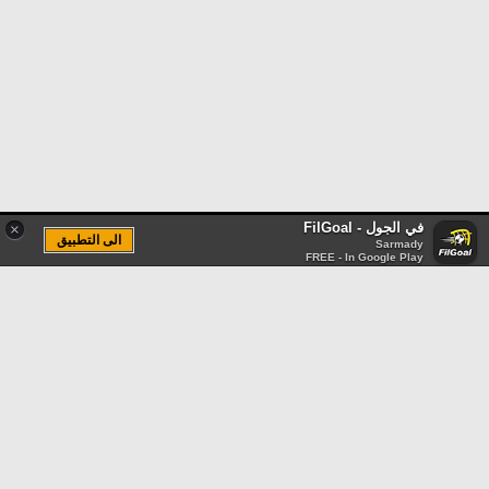
في الجول - FilGoal
×
الى التطبيق
Sarmady
FREE - In Google Play