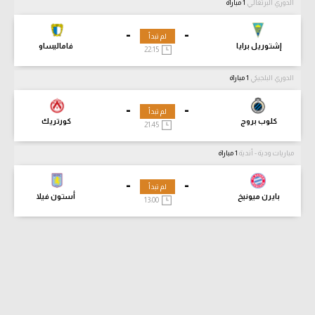
الدوري البرتغالي
1 مباراة
-
-
لم تبدأ
إشتوريل برايا
فاماليساو
22:15
الدوري البلجيكي
1 مباراة
-
-
لم تبدأ
كلوب بروج
كورتريك
21:45
مباريات ودية - أندية
1 مباراة
-
-
لم تبدأ
بايرن ميونيخ
أستون فيلا
13:00