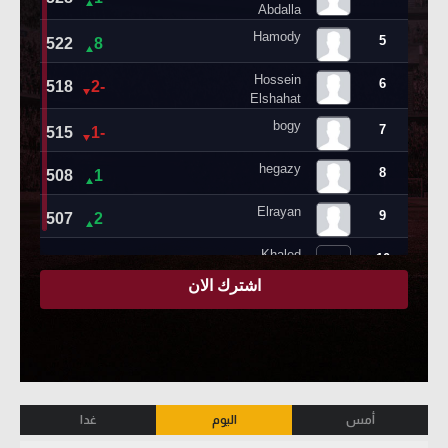
أمس
اليوم
غدا