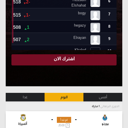
أمس
اليوم
غدا
الدوري البرتغالي
1 مباراة
-
-
لم تبدأ
بورتو
ألفيركا
20:00