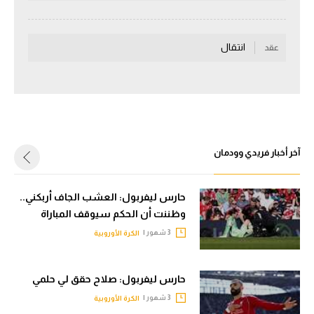
سعودي في الجول
انتقال
الدوري الإنجليزي
عقد
الدوري الإسباني
دوري أبطال أوروبا
القسم الثاني
آخر أخبار فريدي وودمان
رياضات أخرى
أمم إفريقيا
حارس ليفربول: العشب الجاف أربكني..
وظننت أن الحكم سيوقف المباراة
كرة السلة الأمريكية
3 شهور |
الكرة الأوروبية
كرة سلة
كرة يد
حارس ليفربول: صلاح حقق لي حلمي
3 شهور |
كرة طائرة
الكرة الأوروبية