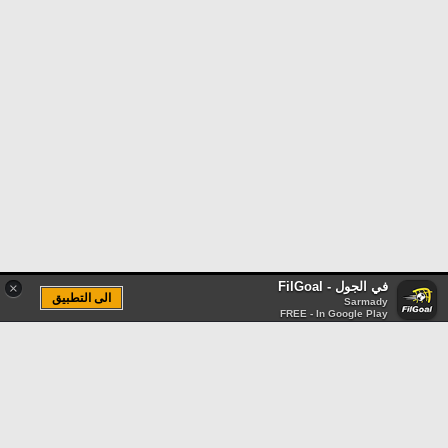
في الجول - FilGoal
×
الى التطبيق
Sarmady
FREE - In Google Play