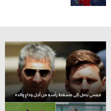
الوطن العربي
في المونديال
رياضة نسائية
آسيا
أمريكا
ركن الألعاب
أقسام خاصة
Gamers
ميركاتو
ميسي يصل إلى مسقط رأسه من أجل وداع والده
تحقيق في الجول
تقرير في الجول