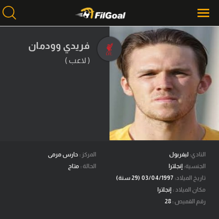
فريدي وودمان
( لاعب )
محتوى إخباري
الرئيسية
أخبار
مباريات
ميركاتو
فانتازي في الجول
النادي:
ليفربول
المركز :
حارس مرمى
الجنسية:
إنجلترا
الحالة :
متاح
مسابقة التوقعات
تاريخ الميلاد:
03/04/1997 (29 سنة)
مكان الميلاد :
إنجلترا
فيديوهات
رقم القميص :
28
عدسات