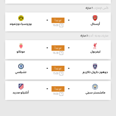
كأس الإمارات
1 مباراة
-
-
لم تبدأ
أرسنال
بوروسيا دورتموند
16:00
مباريات ودية - أندية
3 مباراة
-
-
لم تبدأ
ليفربول
موناكو
16:30
-
-
لم تبدأ
جوهور دارول تاكزيم
تشيلسي
15:00
-
-
لم تبدأ
مانشستر سيتي
أتلتيكو مدريد
14:00