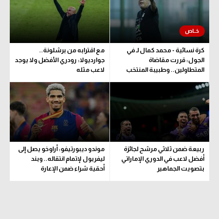
تحليل في الجول
حكايات في الجول
كرة نسائية - محمد كمال لـ في
مع اقترابه من برشلونة..
كويز في الجول
الجول: قررت مقاضاة
جوارديولا: رودري الأفضل ولا يوجد
المتطاولين.. وطبيبة المنتخب
لاعب مثله
فيديو في الجول
تحدد مدة اللعب
ربيعة ضمن ثلاثي مرشح لجائزة
موندو ديبورتيفو: أراوخو يصل إلى
أفضل لاعب في الدوري الإماراتي
ليفربول لإتمام انتقاله.. وبند
بتصويت الجماهير
أحقية شراء ضمن الإعارة