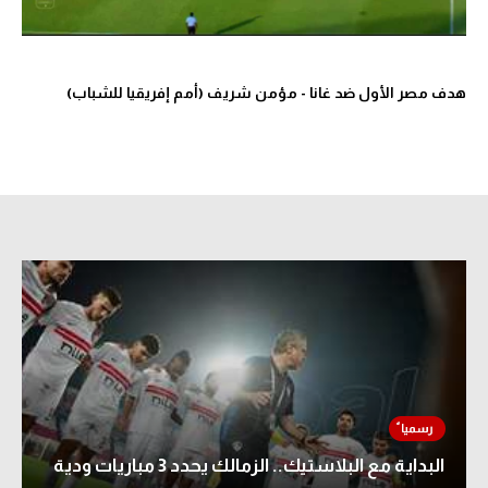
الوطن العربي
في المونديال
هدف مصر الأول ضد غانا - مؤمن شريف (أمم إفريقيا للشباب)
رياضة نسائية
آسيا
أمريكا
ركن الألعاب
أقسام خاصة
Gamers
ميركاتو
تحقيق في الجول
البداية مع البلاستيك.. الزمالك يحدد 3 مباريات ودية
تقرير في الجول