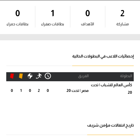
آراء حرة
0
1
0
2
ركن الألعاب
مشاركة
الأهداف
بطاقات صفراء
بطاقات حمراء
بطولات
أمريكا 2026
إحصائيات اللاعب في البطولات الحالية
الدوري المصري
البطولة
الفريق
الدوري الإنجليزي الممتاز
كأس العالم للشباب | تحت
مصر | تحت 20
0
2
0
1
0
20
الدوري الإسباني
الدوري الإيطالي
الدوري الألماني
تاريخ انتقالات مؤمن شريف
الدوري الفرنسي