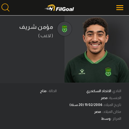
مؤمن شريف
( لاعب )
محتوى إخباري
الرئيسية
أخبار
مباريات
ميركاتو
فانتازي في الجول
النادي:
الاتحاد السكندري
الحالة :
متاح
الجنسية:
مصر
مسابقة التوقعات
تاريخ الميلاد:
11/02/2006 (20 سنة)
مكان الميلاد :
مصر
فيديوهات
المركز :
وسط
عدسات