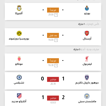
-
-
لم تبدأ
بورتو
ألفيركا
20:00
كأس الإمارات
1 مباراة
-
-
بعد قليل
أرسنال
بوروسيا دورتموند
16:00
مباريات ودية - أندية
3 مباراة
-
-
لم تبدأ
ليفربول
موناكو
16:30
0
1
مباشر
جوهور دارول تاكزيم
تشيلسي
28:40
1
2
مباشر
مانشستر سيتي
أتلتيكو مدريد
63:04