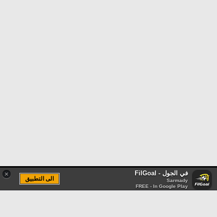
في الجول - FilGoal
×
الى التطبيق
Sarmady
FREE - In Google Play