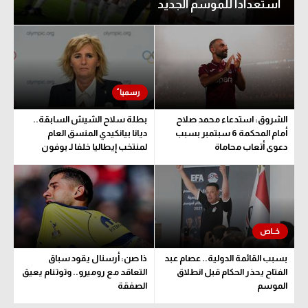
استعدادا للموسم الجديد
تحليل في الجول
حكايات في الجول
كويز في الجول
فيديو في الجول
الشروق: استدعاء محمد صلاح
بطلة سلاح الشيش السابقة..
أمام المحكمة 6 سبتمبر بسبب
ديانا بيانكيدي المنسق العام
دعوى أتعاب محاماة
لمنتخب إيطاليا خلفا لـ بوفون
بسبب القائمة الدولية.. عصام عبد
ذا صن: أرسنال يقود سباق
الفتاح يحذر الحكام قبل انطلاق
التعاقد مع روميرو.. وتوتنام يعيق
الموسم
الصفقة