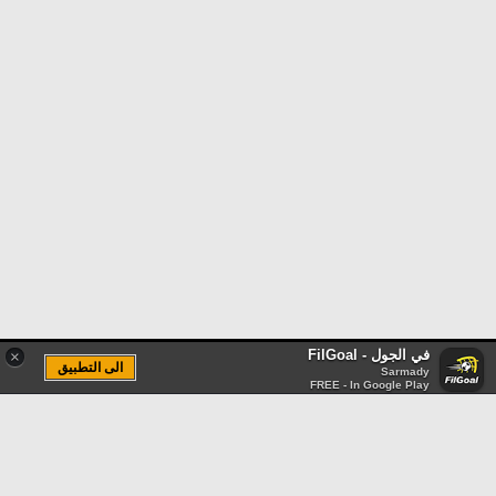
في الجول - FilGoal
×
الى التطبيق
Sarmady
FREE - In Google Play