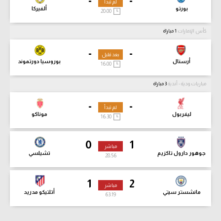
-
-
لم تبدأ
بورتو
ألفيركا
20:00
كأس الإمارات
1 مباراة
-
-
بعد قليل
أرسنال
بوروسيا دورتموند
16:00
مباريات ودية - أندية
3 مباراة
-
-
لم تبدأ
ليفربول
موناكو
16:30
0
1
مباشر
جوهور دارول تاكزيم
تشيلسي
28:56
1
2
مباشر
مانشستر سيتي
أتلتيكو مدريد
63:19