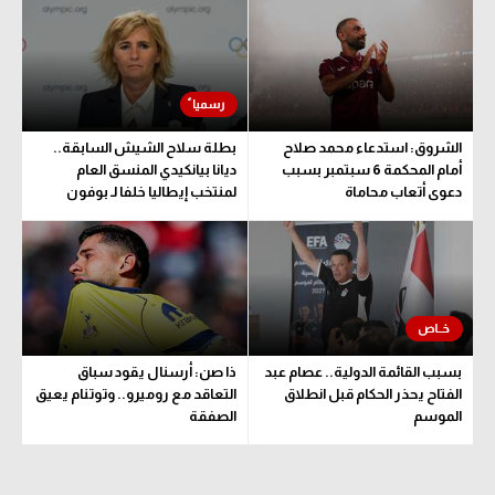
الوطن العربي
في المونديال
رياضة نسائية
الشروق: استدعاء محمد صلاح
بطلة سلاح الشيش السابقة..
آسيا
أمام المحكمة 6 سبتمبر بسبب
ديانا بيانكيدي المنسق العام
دعوى أتعاب محاماة
لمنتخب إيطاليا خلفا لـ بوفون
أمريكا
ركن الألعاب
أقسام خاصة
Gamers
بسبب القائمة الدولية.. عصام عبد
ذا صن: أرسنال يقود سباق
ميركاتو
الفتاح يحذر الحكام قبل انطلاق
التعاقد مع روميرو.. وتوتنام يعيق
الموسم
الصفقة
تحقيق في الجول
تقرير في الجول