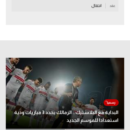
انتقال
عقد
سعودي في الجول
الدوري الإنجليزي
الدوري الإسباني
دوري أبطال أوروبا
القسم الثاني
رياضات أخرى
أمم إفريقيا
كرة السلة الأمريكية
كرة سلة
البداية مع البلاستيك.. الزمالك يحدد 3 مباريات ودية
كرة يد
استعدادا للموسم الجديد
كرة طائرة