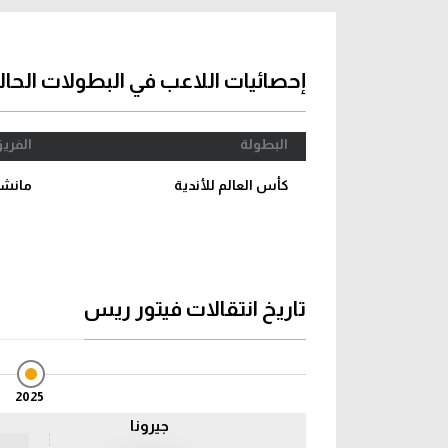
آراء حرة
الدوري ا
ركن الألعاب
دوري أبطا
إحصائيات اللاعب في البطولات الحال
دوري أبطا
البطولة
الفري
كل البطولات
كأس العالم للأندية
مانش
تاريخ انتقالات فيتور ريس
2025
جيرونا