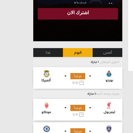
أمس
اليوم
غدا
الدوري البرتغالي
1 مباراة
-
-
لم تبدأ
بورتو
ألفيركا
20:00
مباريات ودية - أندية
3 مباراة
-
-
لم تبدأ
ليفربول
موناكو
16:30
-
-
لم تبدأ