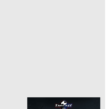
مدافع
مركز
22
رقم
1/21/2025
من
8/8/2025
بالميراس
حتى