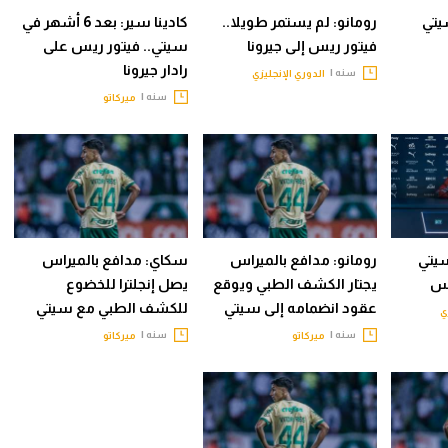
يتي
رومانو: لم يستمر طويلا..
كادينا سير: بعد 6 أشهر في
فيتور ريس إلى جيرونا
سيتي.. فيتور ريس على
رادار جيرونا
سنه |
الدوري الإنجليزي
سنه |
ميركاتو
سيتي
رومانو: مدافع بالميراس
سكاي: مدافع بالميراس
يس
يجتار الكشف الطبي ويوقع
يصل إنجلترا للخضوع
عقود انضمامه إلى سيتي
للكشف الطبي مع سيتي
ي
سنه |
سنه |
ميركاتو
ميركاتو