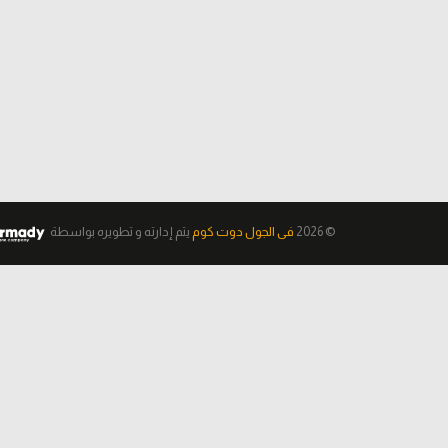
© 2026
فى الجول دوت كوم
يتم إدارته و تطويره
بواسطة