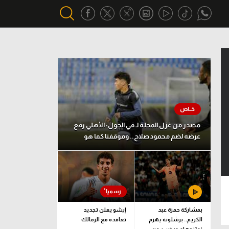
أقسام خاصة
Gamers
يكية
ميركاتو
تحقيق في الجول
مصدر من غزل المحلة لـ في الجول: الأهلي رفع
عرضه لضم محمود صلاح.. وموقفنا كما هو
تقرير في الجول
تحليل في الجول
حكايات في الجول
كويز في الجول
بمشاركة حمزة عبد
إيشو يعلن تجديد
الكريم.. برشلونة يهزم
تعاقده مع الزمالك
فيديو في الجول