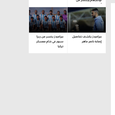
نوتنجهام ويخسر من
أودينيزي وديا
بيراميدز يكشف تفاصيل
بيراميدز يخسر من ريزا
إصابة ناصر ماهر
سبور في ختام معسكر
تركيا
مانشستر سيتي